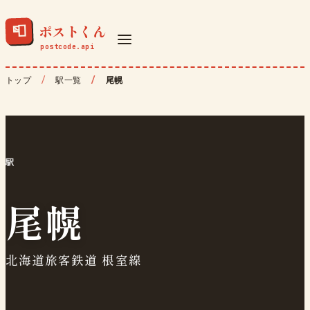
ポストくん
📮
トップ
駅一覧
尾幌
駅
尾幌
北海道旅客鉄道 根室線