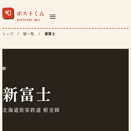
ポストくん
📮
トップ
駅一覧
新富士
駅
新富士
北海道旅客鉄道 根室線