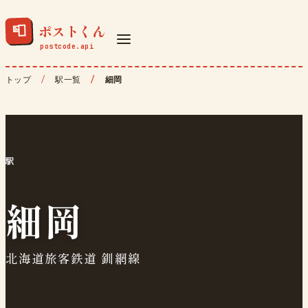
ポストくん
📮
トップ
駅一覧
細岡
駅
細岡
北海道旅客鉄道 釧網線