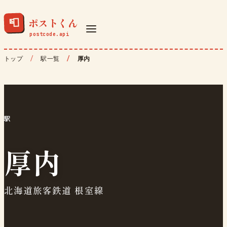
ポストくん
📮
トップ
駅一覧
厚内
駅
厚内
北海道旅客鉄道 根室線