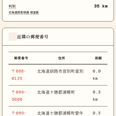
利別
35 km
北海道旅客鉄道
根室線
近隣の郵便番号
郵便番号
住所
距離
〒088-
6.9
北海道釧路市音別町直別
0135
km
〒089-
9.3
北海道十勝郡浦幌町
5600
km
〒089-
9.3
北海道十勝郡浦幌町愛牛