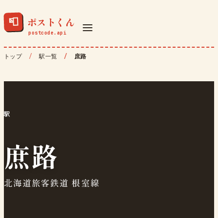
ポストくん
📮
トップ
駅一覧
庶路
駅
庶路
北海道旅客鉄道 根室線