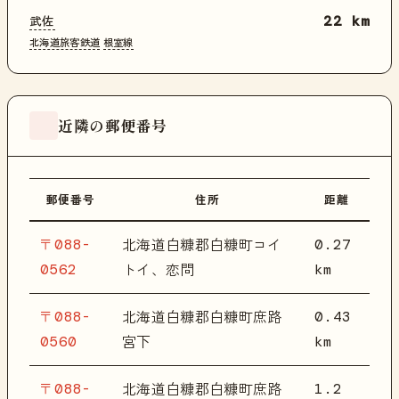
武佐
22 km
北海道旅客鉄道
根室線
近隣の郵便番号
郵便番号
住所
距離
〒088-
0.27
北海道白糠郡白糠町コイ
0562
km
トイ、恋問
〒088-
0.43
北海道白糠郡白糠町庶路
0560
km
宮下
〒088-
1.2
北海道白糠郡白糠町庶路