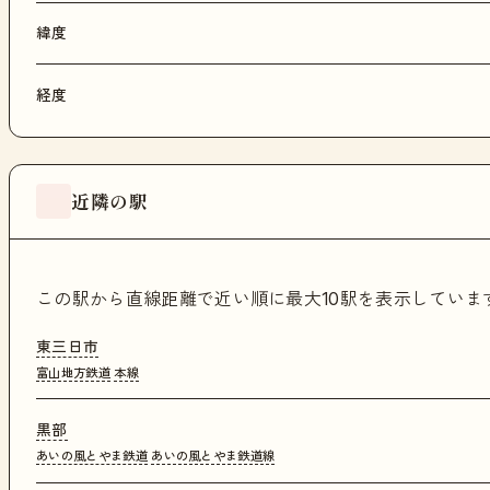
緯度
経度
近隣の駅
この駅から直線距離で近い順に最大10駅を表示してい
東三日市
富山地方鉄道
本線
黒部
あいの風とやま鉄道
あいの風とやま鉄道線