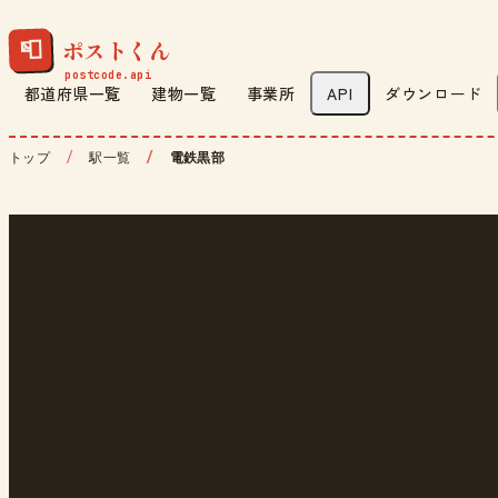
ポストくん
📮
都道府県一覧
建物一覧
事業所
API
ダウンロード
トップ
駅一覧
電鉄黒部