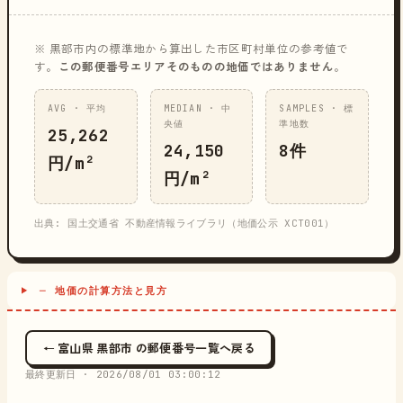
※ 黒部市内の標準地から算出した市区町村単位の参考値で
す。
この郵便番号エリアそのものの地価ではありません
。
AVG · 平均
MEDIAN · 中
SAMPLES · 標
央値
準地数
25,262
24,150
8件
円/m²
円/m²
出典: 国土交通省 不動産情報ライブラリ（地価公示 XCT001）
─ 地価の計算方法と見方
← 富山県 黒部市 の郵便番号一覧へ戻る
最終更新日 ·
2026/08/01 03:00:12