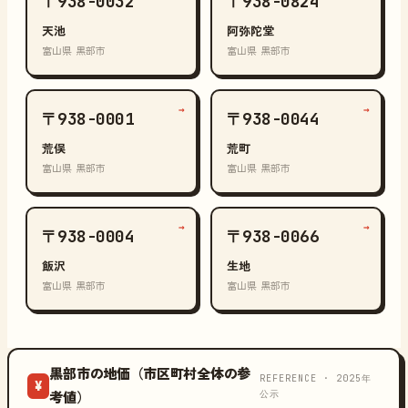
〒938-0032
〒938-0824
天池
阿弥陀堂
富山県 黒部市
富山県 黒部市
→
→
〒938-0001
〒938-0044
荒俣
荒町
富山県 黒部市
富山県 黒部市
→
→
〒938-0004
〒938-0066
飯沢
生地
富山県 黒部市
富山県 黒部市
黒部市の地価（市区町村全体の参
REFERENCE · 2025年
¥
公示
考値）