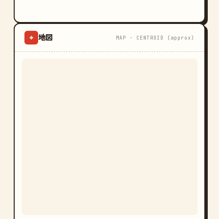
地図
⌖
MAP · CENTROID (approx)