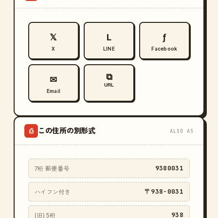
𝕏
L
ƒ
X
LINE
Facebook
⧉
✉
URL
Email
この住所の別形式
⎙
ALSO AS
9380031
7桁 郵便番号
〒938-0031
ハイフン付き
938
(旧) 5桁