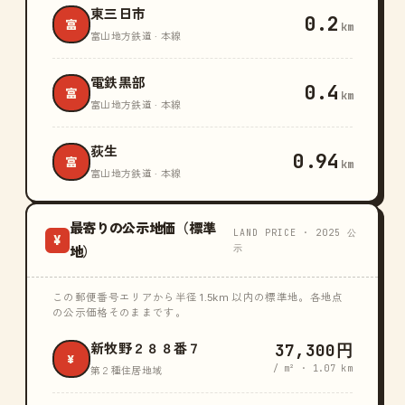
東三日市
0.2
富
km
富山地方鉄道 · 本線
電鉄黒部
0.4
富
km
富山地方鉄道 · 本線
荻生
0.94
富
km
富山地方鉄道 · 本線
最寄りの公示地価（標準
LAND PRICE · 2025 公
¥
示
地）
この郵便番号エリアから半径 1.5km 以内の標準地。各地点
の公示価格そのままです。
37,300円
新牧野２８８番７
¥
/ m² · 1.07 km
第２種住居地域