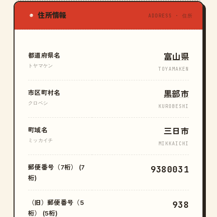
住所情報
◉
ADDRESS · 住所
都道府県名
富山県
トヤマケン
TOYAMAKEN
市区町村名
黒部市
クロベシ
KUROBESHI
町域名
三日市
ミッカイチ
MIKKAICHI
郵便番号（7桁） (7
9380031
桁)
（旧）郵便番号（5
938
桁） (5桁)