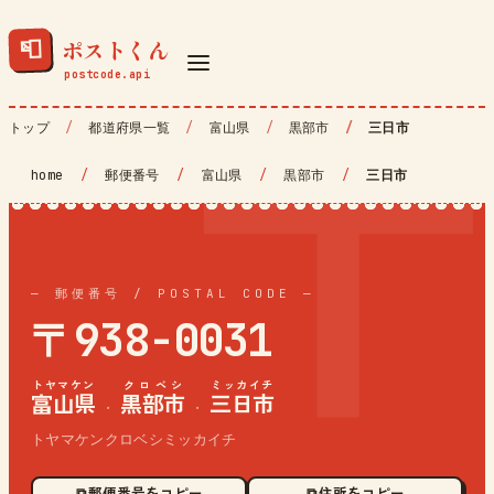
ポストくん
📮
トップ
都道府県一覧
富山県
黒部市
三日市
home
/
郵便番号
/
富山県
/
黒部市
/
三日市
— 郵便番号 / POSTAL CODE —
〒938-0031
トヤマケン
クロベシ
ミッカイチ
富山県
黒部市
三日市
·
·
トヤマケンクロベシミッカイチ
⧉ 郵便番号をコピー
⧉ 住所をコピー