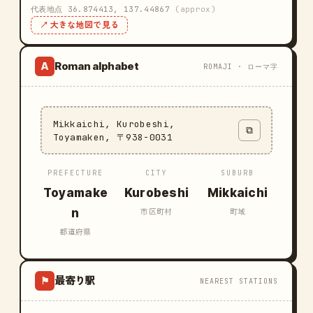
代表地点 36.874413, 137.44867
(approx)
↗ 大きな地図で見る
Roman alphabet
A
ROMAJI · ローマ字
Mikkaichi, Kurobeshi,
⧉
Toyamaken, 〒938-0031
PREFECTURE
CITY
SUBURB
Toyamake
Kurobeshi
Mikkaichi
n
市区町村
町域
都道府県
最寄り駅
⚑
NEAREST STATIONS