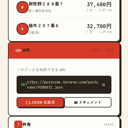
37,400円
新牧野２８８番７
¥
/ m² · 1.07 km
第２種住居地域
32,700円
植木２０７番６
¥
/ m² · 1.25 km
記載無し
API
</>
REST · JSON
このデータを利用できる API:
https://postcode.teraren.com/postc
GET
⧉
odes/9380031.json
{ } JSON を表示
📖 ドキュメント
共有
⤴
SHARE