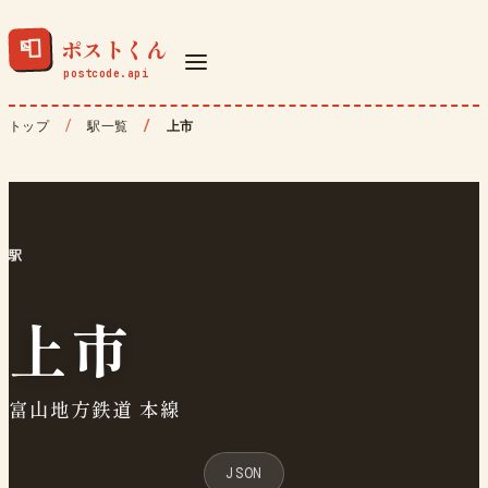
ポストくん
📮
トップ
駅一覧
上市
駅
上市
富山地方鉄道 本線
JSON