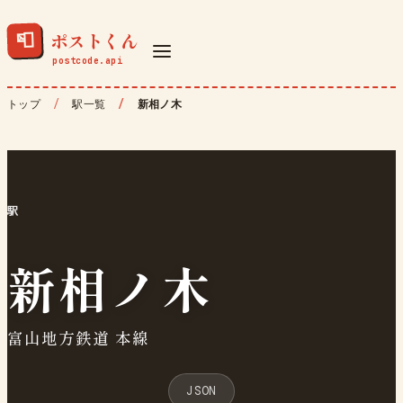
ポストくん
📮
トップ
駅一覧
新相ノ木
駅
新相ノ木
富山地方鉄道 本線
JSON