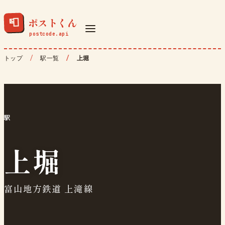
ポストくん
📮
トップ
駅一覧
上堀
駅
上堀
富山地方鉄道 上滝線