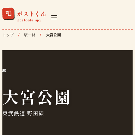
ポストくん
📮
トップ
駅一覧
大宮公園
駅
大宮公園
東武鉄道 野田線