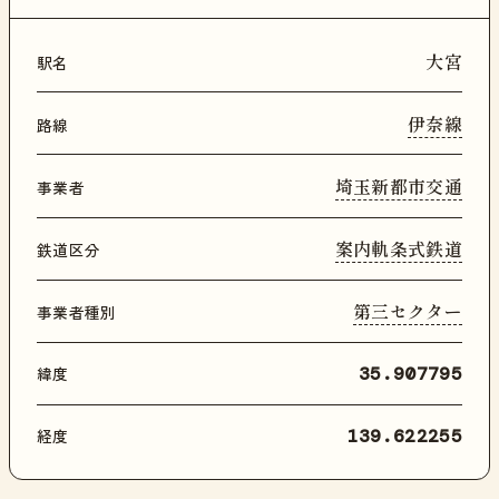
大宮
駅名
伊奈線
路線
埼玉新都市交通
事業者
案内軌条式鉄道
鉄道区分
第三セクター
事業者種別
緯度
35.907795
経度
139.622255