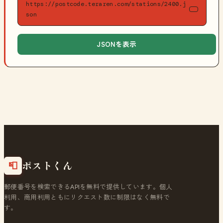
https://postcode.teraren.com/stations/2400.j
son
JSONを表示
ポストくん
📮
郵便番号を検索できるAPIを無料で提供しています。個人
利用、商用利用ともにリクエスト数に制限はなく無料で
す。