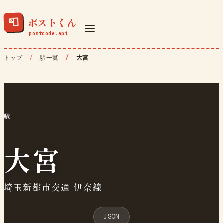
ポストくん
📮
トップ
駅一覧
大宮
駅
大宮
埼玉新都市交通 伊奈線
JSON