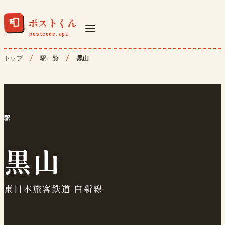
ポストくん
📮
トップ
駅一覧
黒山
駅
黒山
東日本旅客鉄道 白新線