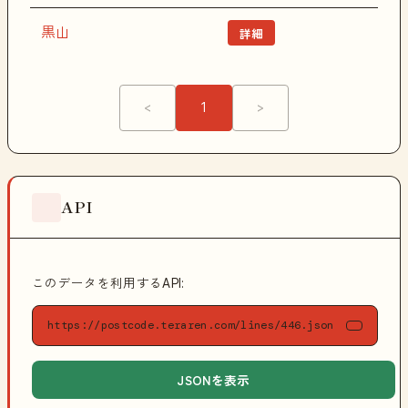
黒山
詳細
<
1
>
API
このデータを利用するAPI:
https://postcode.teraren.com/lines/446.json
JSONを表示