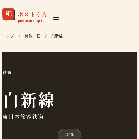
ポストくん
📮
トップ
路線一覧
白新線
路線
白新線
東日本旅客鉄道
JSON