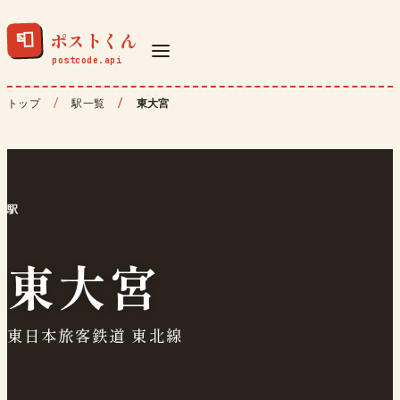
ポストくん
📮
トップ
駅一覧
東大宮
駅
東大宮
東日本旅客鉄道 東北線