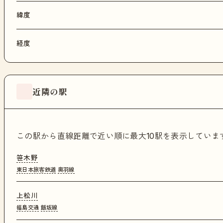
緯度
経度
近隣の駅
この駅から直線距離で近い順に最大10駅を表示してい
笹木野
東日本旅客鉄道
奥羽線
上松川
福島交通
飯坂線