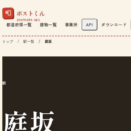
ポストくん
📮
都道府県一覧
建物一覧
事業所
API
ダウンロード
トップ
駅一覧
庭坂
駅
庭坂