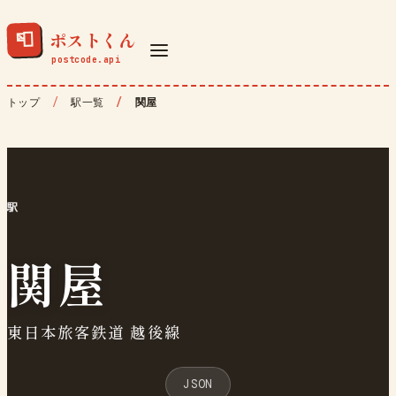
ポストくん
📮
トップ
駅一覧
関屋
駅
関屋
東日本旅客鉄道 越後線
JSON