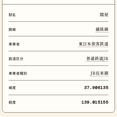
関屋
駅名
越後線
路線
東日本旅客鉄道
事業者
普通鉄道JR
鉄道区分
JR在来線
事業者種別
緯度
37.906135
経度
139.015155