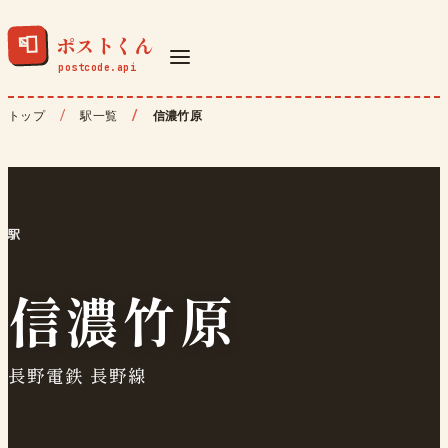
ポストくん
📮
トップ
駅一覧
信濃竹原
駅
信濃竹原
長野電鉄 長野線