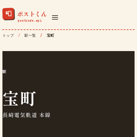
ポストくん
📮
トップ
駅一覧
宝町
駅
宝町
長崎電気軌道 本線