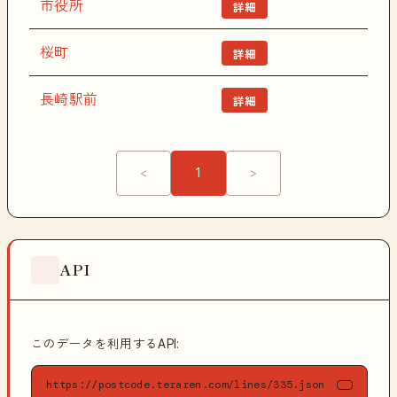
市役所
詳細
桜町
詳細
長崎駅前
詳細
<
1
>
API
このデータを利用するAPI:
https://postcode.teraren.com/lines/335.json