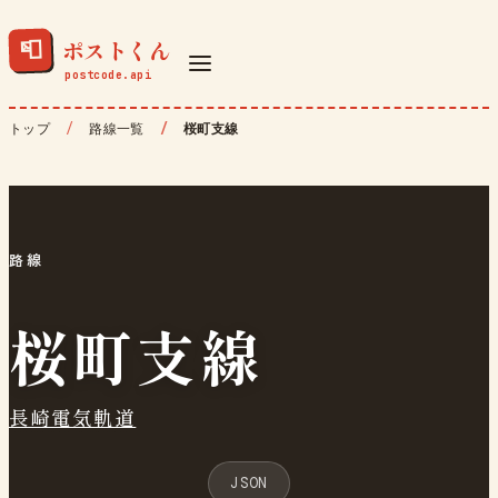
ポストくん
📮
トップ
路線一覧
桜町支線
路線
桜町支線
長崎電気軌道
JSON