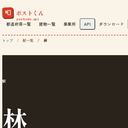
ポストくん
📮
都道府県一覧
建物一覧
事業所
API
ダウンロード
トップ
駅一覧
林
駅
林