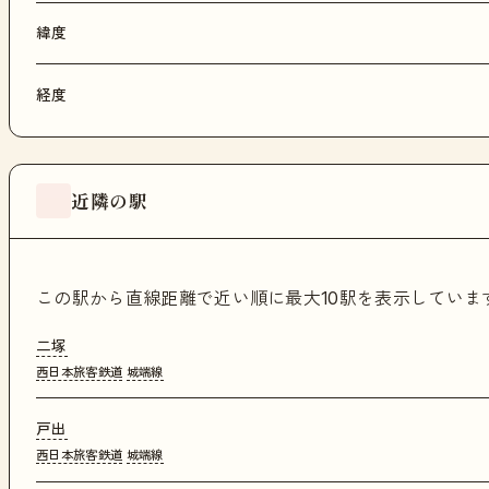
緯度
経度
近隣の駅
この駅から直線距離で近い順に最大10駅を表示してい
二塚
西日本旅客鉄道
城端線
戸出
西日本旅客鉄道
城端線