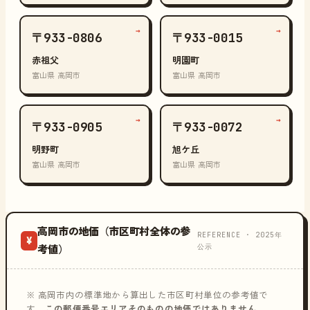
→
→
〒933-0806
〒933-0015
赤祖父
明園町
富山県 高岡市
富山県 高岡市
→
→
〒933-0905
〒933-0072
明野町
旭ケ丘
富山県 高岡市
富山県 高岡市
高岡市の地価（市区町村全体の参
REFERENCE · 2025年
¥
公示
考値）
※ 高岡市内の標準地から算出した市区町村単位の参考値で
す。
この郵便番号エリアそのものの地価ではありません
。