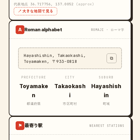
代表地点 36.717756, 137.0052
(approx)
↗ 大きな地図で見る
Roman alphabet
A
ROMAJI · ローマ字
Hayashishin, Takaokashi,
⧉
Toyamaken, 〒933-0818
PREFECTURE
CITY
SUBURB
Toyamake
Takaokash
Hayashish
n
i
in
都道府県
市区町村
町域
最寄り駅
⚑
NEAREST STATIONS