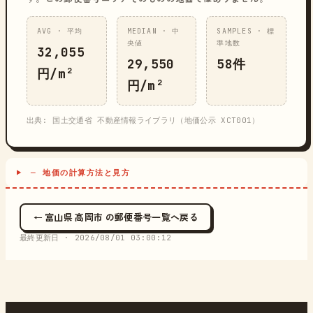
AVG · 平均
MEDIAN · 中
SAMPLES · 標
央値
準地数
32,055
29,550
58件
円/m²
円/m²
出典: 国土交通省 不動産情報ライブラリ（地価公示 XCT001）
─ 地価の計算方法と見方
← 富山県 高岡市 の郵便番号一覧へ戻る
最終更新日 ·
2026/08/01 03:00:12