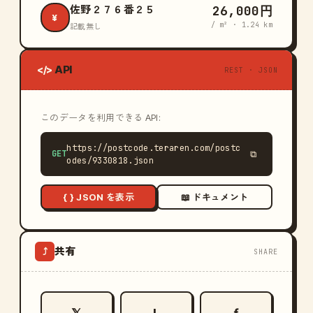
26,000円
佐野２７６番２５
¥
/ m² · 1.24 km
記載無し
API
</>
REST · JSON
このデータを利用できる API:
https://postcode.teraren.com/postc
GET
⧉
odes/9330818.json
{ } JSON を表示
📖 ドキュメント
共有
⤴
SHARE