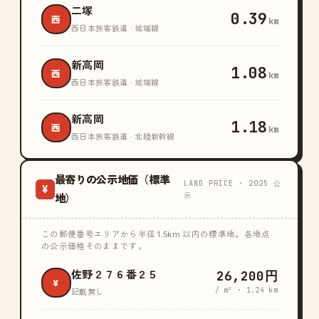
二塚
0.39
西
km
西日本旅客鉄道 · 城端線
新高岡
1.08
西
km
西日本旅客鉄道 · 城端線
新高岡
1.18
西
km
西日本旅客鉄道 · 北陸新幹線
最寄りの公示地価（標準
LAND PRICE · 2025 公
¥
示
地）
この郵便番号エリアから半径 1.5km 以内の標準地。各地点
の公示価格そのままです。
26,200円
佐野２７６番２５
¥
/ m² · 1.24 km
記載無し