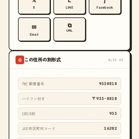
𝕏
L
ƒ
X
LINE
Facebook
⧉
✉
URL
Email
この住所の別形式
⎙
ALSO AS
9330818
7桁 郵便番号
〒933-0818
ハイフン付き
933
(旧) 5桁
16202
JIS 市区町村コード