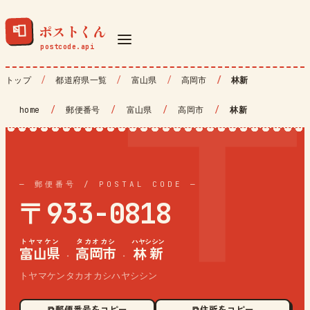
ポストくん
📮
トップ
都道府県一覧
富山県
高岡市
林新
home
/
郵便番号
/
富山県
/
高岡市
/
林新
— 郵便番号 / POSTAL CODE —
〒933-0818
トヤマケン
タカオカシ
ハヤシシン
富山県
高岡市
林新
·
·
トヤマケンタカオカシハヤシシン
⧉ 郵便番号をコピー
⧉ 住所をコピー