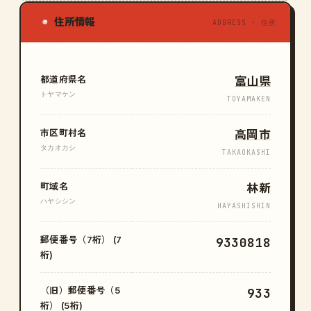
住所情報
◉
ADDRESS · 住所
都道府県名
富山県
トヤマケン
TOYAMAKEN
市区町村名
高岡市
タカオカシ
TAKAOKASHI
町域名
林新
ハヤシシン
HAYASHISHIN
郵便番号（7桁） (7
9330818
桁)
（旧）郵便番号（5
933
桁） (5桁)