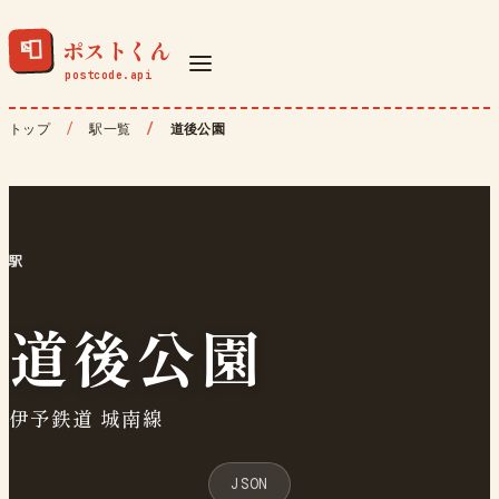
ポストくん
📮
トップ
駅一覧
道後公園
駅
道後公園
伊予鉄道 城南線
JSON