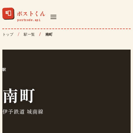
ポストくん
📮
トップ
駅一覧
南町
駅
南町
伊予鉄道 城南線