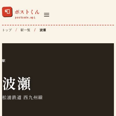
ポストくん
📮
トップ
駅一覧
波瀬
駅
波瀬
松浦鉄道 西九州線