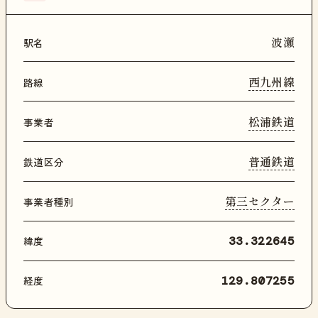
波瀬
駅名
西九州線
路線
松浦鉄道
事業者
普通鉄道
鉄道区分
第三セクター
事業者種別
緯度
33.322645
経度
129.807255