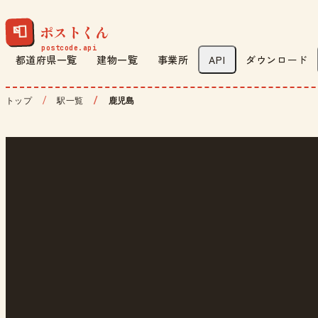
ポストくん
📮
都道府県一覧
建物一覧
事業所
API
ダウンロード
トップ
駅一覧
鹿児島