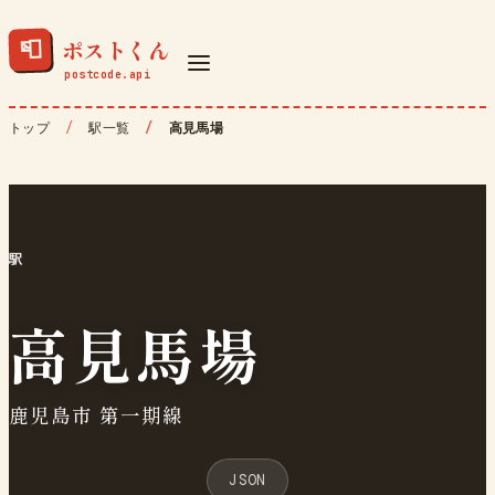
ポストくん
📮
トップ
駅一覧
高見馬場
駅
高見馬場
鹿児島市 第一期線
JSON