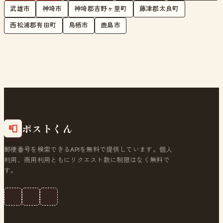
武雄市
神埼市
神埼郡吉野ヶ里町
藤津郡太良町
西松浦郡有田町
鳥栖市
鹿島市
ポストくん
📮
郵便番号を検索できるAPIを無料で提供しています。個人
利用、商用利用ともにリクエスト数に制限はなく無料で
す。