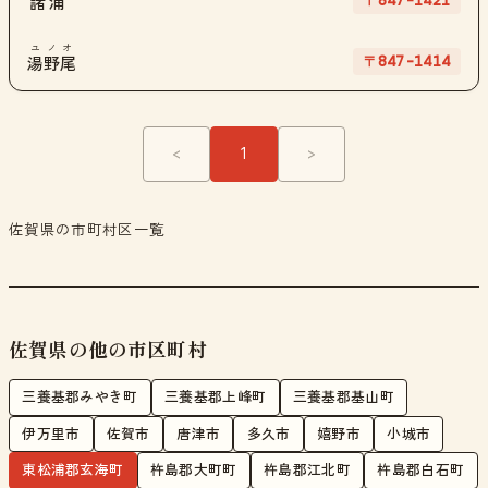
〒847-1421
諸浦
ユノオ
〒847-1414
湯野尾
<
1
>
佐賀県の市町村区一覧
佐賀県の他の市区町村
三養基郡みやき町
三養基郡上峰町
三養基郡基山町
伊万里市
佐賀市
唐津市
多久市
嬉野市
小城市
東松浦郡玄海町
杵島郡大町町
杵島郡江北町
杵島郡白石町