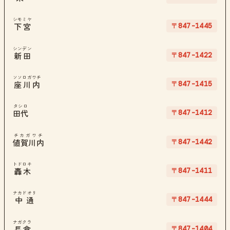
シモミヤ
〒847-1445
下宮
シンデン
〒847-1422
新田
ソソロガワチ
〒847-1415
座川内
タシロ
〒847-1412
田代
チカガワチ
〒847-1442
値賀川内
トドロキ
〒847-1411
轟木
ナカドオリ
〒847-1444
中通
ナガクラ
〒847-1404
長倉