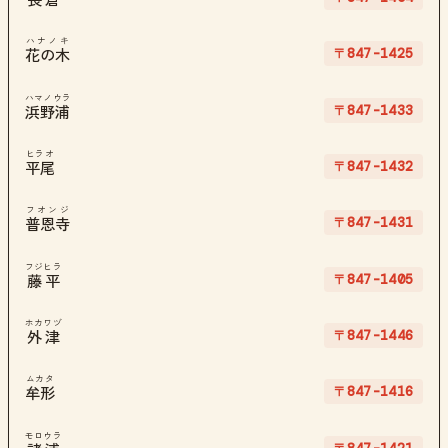
ハナノキ
〒847-1425
花の木
ハマノウラ
〒847-1433
浜野浦
ヒラオ
〒847-1432
平尾
フオンジ
〒847-1431
普恩寺
フジヒラ
〒847-1405
藤平
ホカワヅ
〒847-1446
外津
ムカタ
〒847-1416
牟形
モロウラ