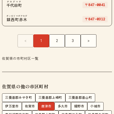
チヨダマチ
〒847-0041
千代田町
チンゼイマチアカギ
〒847-0312
鎮西町赤木
<
1
2
3
>
佐賀県の市町村区一覧
佐賀県の他の市区町村
三養基郡みやき町
三養基郡上峰町
三養基郡基山町
伊万里市
佐賀市
唐津市
多久市
嬉野市
小城市