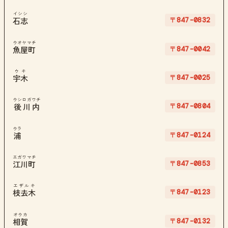
イシシ
〒847-0832
石志
ウオヤマチ
〒847-0042
魚屋町
ウキ
〒847-0025
宇木
ウシロガワチ
〒847-0804
後川内
ウラ
〒847-0124
浦
エガワマチ
〒847-0853
江川町
エザルキ
〒847-0123
枝去木
オウカ
〒847-0132
相賀