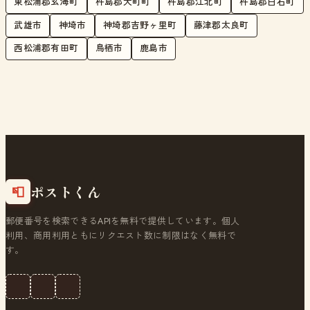
東松浦郡玄海町
杵島郡大町町
杵島郡江北町
杵島郡白石町
武雄市
神埼市
神埼郡吉野ヶ里町
藤津郡太良町
西松浦郡有田町
鳥栖市
鹿島市
ポストくん
📮
郵便番号を検索できるAPIを無料で提供しています。個人
利用、商用利用ともにリクエスト数に制限はなく無料で
す。