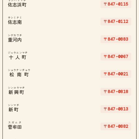
サシハママチ
〒847-0115
佐志浜町
サシミナミ
〒847-0112
佐志南
シゲカワチ
〒847-0883
重河内
ジュウニンマチ
〒847-0067
十人町
ショウナンチョウ
〒847-0021
松南町
シンコウマチ
〒847-0818
新興町
シンマチ
〒847-0813
新町
スガムタ
〒847-0882
菅牟田