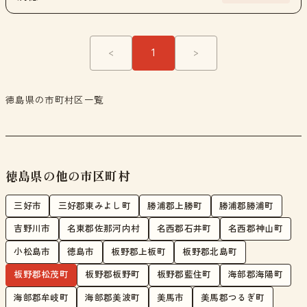
<
1
>
徳島県の市町村区一覧
徳島県の他の市区町村
三好市
三好郡東みよし町
勝浦郡上勝町
勝浦郡勝浦町
吉野川市
名東郡佐那河内村
名西郡石井町
名西郡神山町
小松島市
徳島市
板野郡上板町
板野郡北島町
板野郡松茂町
板野郡板野町
板野郡藍住町
海部郡海陽町
海部郡牟岐町
海部郡美波町
美馬市
美馬郡つるぎ町