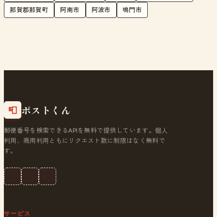
那賀郡那賀町
阿南市
阿波市
鳴門市
ポストくん
📮
郵便番号を検索できるAPIを無料で提供しています。個人
利用、商用利用ともにリクエスト数に制限はなく無料で
す。
サービス