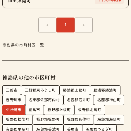
〒773-0020
和田津開町
<
1
>
徳島県の市町村区一覧
徳島県の他の市区町村
三好市
三好郡東みよし町
勝浦郡上勝町
勝浦郡勝浦町
吉野川市
名東郡佐那河内村
名西郡石井町
名西郡神山町
小松島市
徳島市
板野郡上板町
板野郡北島町
板野郡松茂町
板野郡板野町
板野郡藍住町
海部郡海陽町
海部郡牟岐町
海部郡美波町
美馬市
美馬郡つるぎ町