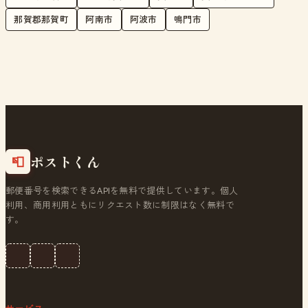
那賀郡那賀町
阿南市
阿波市
鳴門市
ポストくん
📮
郵便番号を検索できるAPIを無料で提供しています。個人
利用、商用利用ともにリクエスト数に制限はなく無料で
す。