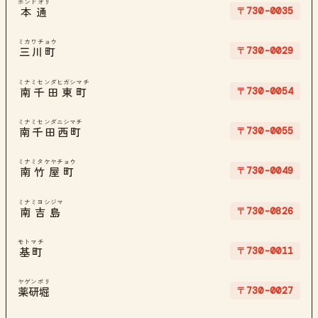
ホンドオリ
〒730-0035
本通
ミカワチョウ
〒730-0029
三川町
ミナミセンダヒガシマチ
〒730-0054
南千田東町
ミナミセンダニシマチ
〒730-0055
南千田西町
ミナミタケヤチョウ
〒730-0049
南竹屋町
ミナミヨシジマ
〒730-0826
南吉島
モトマチ
〒730-0011
基町
ヤゲンボリ
〒730-0027
薬研堀