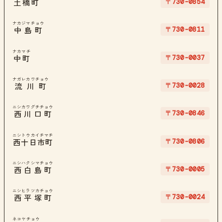
〒730-0854
土橋町
ナカジマチョウ
〒730-0811
中島町
ナカマチ
〒730-0037
中町
ナガレカワチョウ
〒730-0028
流川町
ニシカワグチチョウ
〒730-0846
西川口町
ニシトウカイチマチ
〒730-0806
西十日市町
ニシハクシマチョウ
〒730-0005
西白島町
ニシヒラツカチョウ
〒730-0024
西平塚町
ネコヤチョウ