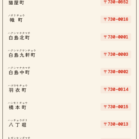
〒730-0852
猫屋町
ノボリチョウ
〒730-0016
幟町
ハクシマキタマチ
〒730-0001
白島北町
ハクシマクケンチョウ
〒730-0003
白島九軒町
ハクシマナカマチ
〒730-0002
白島中町
ハゴロモチョウ
〒730-0814
羽衣町
ハシモトチョウ
〒730-0015
橋本町
ハッチョウボリ
〒730-0013
八丁堀
ヒガシセンダマチ