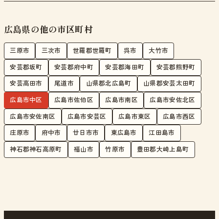
広島県の他の市区町村
三原市
三次市
世羅郡世羅町
呉市
大竹市
安芸郡坂町
安芸郡府中町
安芸郡海田町
安芸郡熊野町
安芸高田市
尾道市
山県郡北広島町
山県郡安芸太田町
広島市中区
広島市佐伯区
広島市南区
広島市安佐北区
広島市安佐南区
広島市安芸区
広島市東区
広島市西区
庄原市
府中市
廿日市市
東広島市
江田島市
神石郡神石高原町
福山市
竹原市
豊田郡大崎上島町