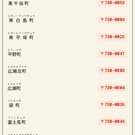
〒730-0053
東千田町
ヒガシハクシマチョウ
〒730-0004
東白島町
ヒガシヒラツカチョウ
〒730-0025
東平塚町
ヒラノマチ
〒730-0047
平野町
ヒロセキタマチ
〒730-0803
広瀬北町
ヒロセマチ
〒730-0804
広瀬町
フクロマチ
〒730-0036
袋町
フジミチョウ
〒730-0043
富士見町
フナイリカワグチチョウ