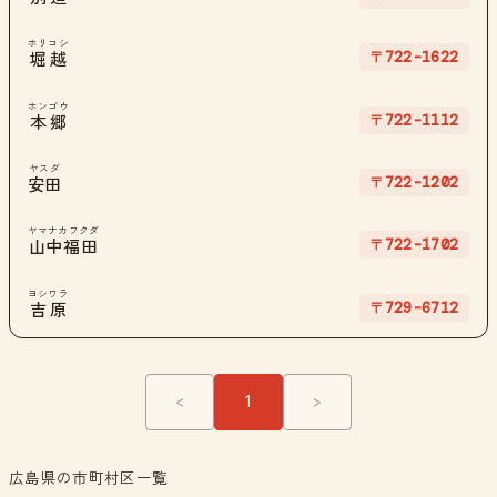
ホリコシ
〒722-1622
堀越
ホンゴウ
〒722-1112
本郷
ヤスダ
〒722-1202
安田
ヤマナカフクダ
〒722-1702
山中福田
ヨシワラ
〒729-6712
吉原
<
1
>
広島県の市町村区一覧