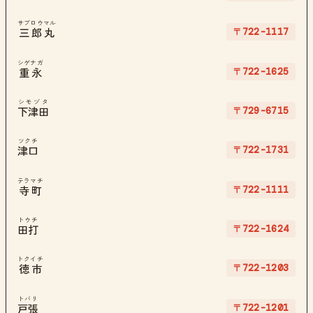
サブロウマル
〒722-1117
三郎丸
シゲナガ
〒722-1625
重永
シモヅタ
〒729-6715
下津田
ツクチ
〒722-1731
津口
テラマチ
〒722-1111
寺町
トウチ
〒722-1624
田打
トクイチ
〒722-1203
徳市
トバリ
〒722-1201
戸張