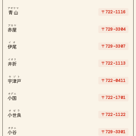
アオヤマ
〒722-1116
青山
アカヤ
〒729-3304
赤屋
イオ
〒729-3307
伊尾
イオリ
〒722-1113
井折
ウヅト
〒722-0411
宇津戸
オグニ
〒722-1701
小国
オゼラ
〒722-1122
小世良
オタニ
〒729-3301
小谷