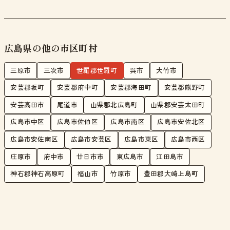
広島県の他の市区町村
三原市
三次市
世羅郡世羅町
呉市
大竹市
安芸郡坂町
安芸郡府中町
安芸郡海田町
安芸郡熊野町
安芸高田市
尾道市
山県郡北広島町
山県郡安芸太田町
広島市中区
広島市佐伯区
広島市南区
広島市安佐北区
広島市安佐南区
広島市安芸区
広島市東区
広島市西区
庄原市
府中市
廿日市市
東広島市
江田島市
神石郡神石高原町
福山市
竹原市
豊田郡大崎上島町