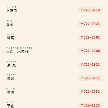
カミヅタ
〒729-6714
上津田
カモ
〒722-1626
賀茂
カワシリ
〒729-3302
川尻
キョウマル(ミズノワカレ)
〒722-1204
京丸（水の別）
キョウマル
〒722-1621
京丸
クロガワ
〒729-6711
黒川
クロブチ
〒722-1732
黒渕
コウザン
〒722-1123
甲山