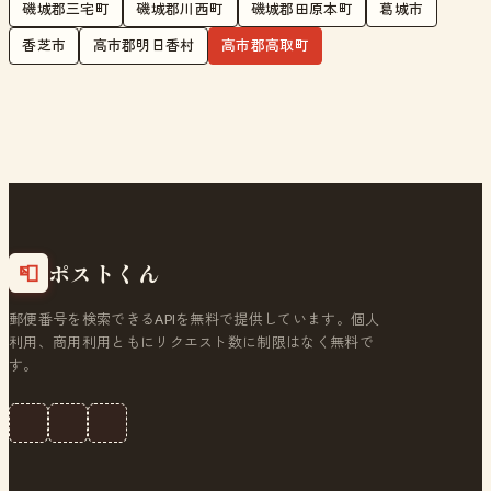
磯城郡三宅町
磯城郡川西町
磯城郡田原本町
葛城市
香芝市
高市郡明日香村
高市郡高取町
ポストくん
📮
郵便番号を検索できるAPIを無料で提供しています。個人
利用、商用利用ともにリクエスト数に制限はなく無料で
す。