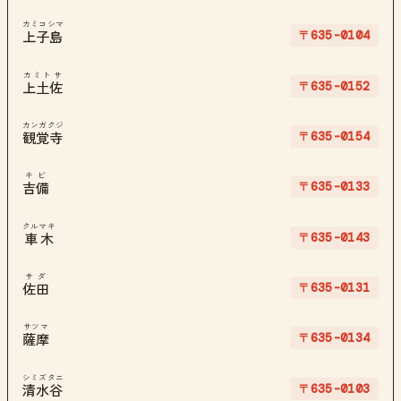
カミコシマ
〒635-0104
上子島
カミトサ
〒635-0152
上土佐
カンガクジ
〒635-0154
観覚寺
キビ
〒635-0133
吉備
クルマキ
〒635-0143
車木
サダ
〒635-0131
佐田
サツマ
〒635-0134
薩摩
シミズタニ
〒635-0103
清水谷