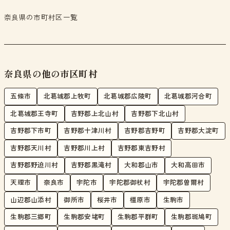
奈良県の市町村区一覧
奈良県の他の市区町村
五條市
北葛城郡上牧町
北葛城郡広陵町
北葛城郡河合町
北葛城郡王寺町
吉野郡上北山村
吉野郡下北山村
吉野郡下市町
吉野郡十津川村
吉野郡吉野町
吉野郡大淀町
吉野郡天川村
吉野郡川上村
吉野郡東吉野村
吉野郡野迫川村
吉野郡黒滝村
大和郡山市
大和高田市
天理市
奈良市
宇陀市
宇陀郡御杖村
宇陀郡曽爾村
山辺郡山添村
御所市
桜井市
橿原市
生駒市
生駒郡三郷町
生駒郡安堵町
生駒郡平群町
生駒郡斑鳩町