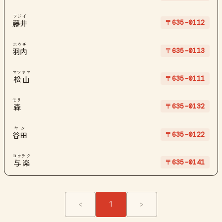
フジイ
〒635-0112
藤井
ホウチ
〒635-0113
羽内
マツヤマ
〒635-0111
松山
モリ
〒635-0132
森
ヤタ
〒635-0122
谷田
ヨウラク
〒635-0141
与楽
<
1
>