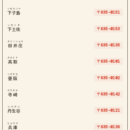
シモコシマ
〒635-0151
下子島
シモトサ
〒635-0153
下土佐
タイノショウ
〒635-0135
田井庄
タカトリ
〒635-0101
高取
ツボサカ
〒635-0102
壺阪
テラサキ
〒635-0142
寺崎
ニウダニ
〒635-0121
丹生谷
ヒョウゴ
〒635-0136
兵庫