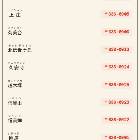
カミショウ
〒636-0905
上庄
キクミダイ
〒636-0906
菊美台
キタシギガオカ
〒636-0913
北信貴ケ丘
キュウアンジ
〒636-0924
久安寺
コシキヅカ
〒636-0925
越木塚
シギサン
〒636-0923
信貴山
シギハタ
〒636-0922
信貴畑
シデハラ
〒636-0901
椣原