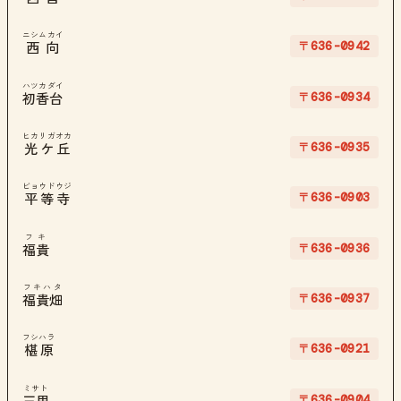
ニシムカイ
〒636-0942
西向
ハツカダイ
〒636-0934
初香台
ヒカリガオカ
〒636-0935
光ケ丘
ビョウドウジ
〒636-0903
平等寺
フキ
〒636-0936
福貴
フキハタ
〒636-0937
福貴畑
フシハラ
〒636-0921
椹原
ミサト
〒636-0904