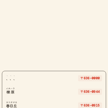
、、、
〒636-0000
、、、
イチハラ
〒636-0944
櫟原
カスガオカ
〒636-0915
春日丘