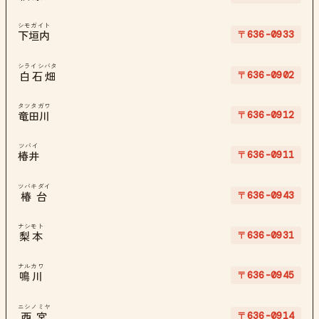
シモガイト
〒636-0933
下垣内
シライシバタ
〒636-0902
白石畑
タツタガワ
〒636-0912
竜田川
ツバイ
〒636-0911
椿井
ツバキダイ
〒636-0943
椿台
ナシモト
〒636-0931
梨本
ナルカワ
〒636-0945
鳴川
ニシノミヤ
〒636-0914
西宮