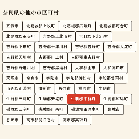
奈良県の他の市区町村
五條市
北葛城郡上牧町
北葛城郡広陵町
北葛城郡河合町
北葛城郡王寺町
吉野郡上北山村
吉野郡下北山村
吉野郡下市町
吉野郡十津川村
吉野郡吉野町
吉野郡大淀町
吉野郡天川村
吉野郡川上村
吉野郡東吉野村
吉野郡野迫川村
吉野郡黒滝村
大和郡山市
大和高田市
天理市
奈良市
宇陀市
宇陀郡御杖村
宇陀郡曽爾村
山辺郡山添村
御所市
桜井市
橿原市
生駒市
生駒郡三郷町
生駒郡安堵町
生駒郡平群町
生駒郡斑鳩町
磯城郡三宅町
磯城郡川西町
磯城郡田原本町
葛城市
香芝市
高市郡明日香村
高市郡高取町