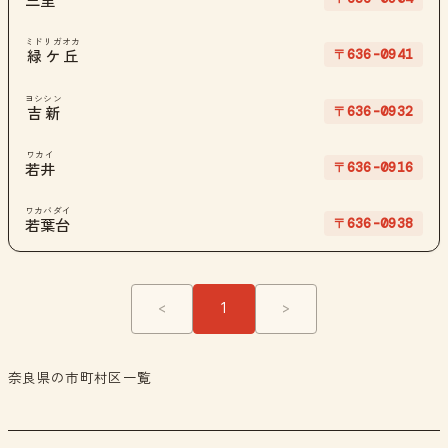
三里
ミドリガオカ
〒636-0941
緑ケ丘
ヨシシン
〒636-0932
吉新
ワカイ
〒636-0916
若井
ワカバダイ
〒636-0938
若葉台
<
1
>
奈良県の市町村区一覧