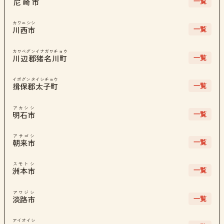
一覧
尼崎市
カワニシシ
一覧
川西市
カワベグンイナガワチョウ
一覧
川辺郡猪名川町
イボグンタイシチョウ
一覧
揖保郡太子町
アカシシ
一覧
明石市
アサゴシ
一覧
朝来市
スモトシ
一覧
洲本市
アワジシ
一覧
淡路市
アイオイシ