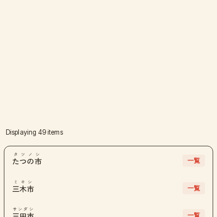
Displaying 49 items
タツノシ
一覧
たつの市
ミキシ
一覧
三木市
サンダシ
一覧
三田市