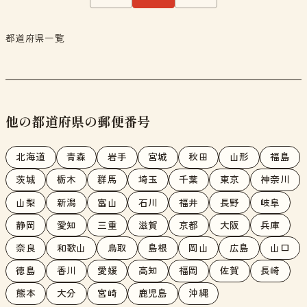
都道府県一覧
他の都道府県の郵便番号
北海道
青森
岩手
宮城
秋田
山形
福島
茨城
栃木
群馬
埼玉
千葉
東京
神奈川
山梨
新潟
富山
石川
福井
長野
岐阜
静岡
愛知
三重
滋賀
京都
大阪
兵庫
奈良
和歌山
鳥取
島根
岡山
広島
山口
徳島
香川
愛媛
高知
福岡
佐賀
長崎
熊本
大分
宮崎
鹿児島
沖縄