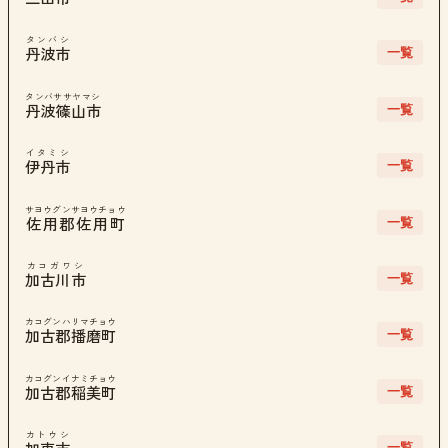
タンバシ
一覧
丹波市
タンバササヤマシ
一覧
丹波篠山市
イタミシ
一覧
伊丹市
サヨウグンサヨウチョウ
一覧
佐用郡佐用町
カコガワシ
一覧
加古川市
カコグンハリマチョウ
一覧
加古郡播磨町
カコグンイナミチョウ
一覧
加古郡稲美町
カトウシ
一覧