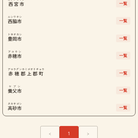
一覧
西宮市
ニシワキシ
一覧
西脇市
トヨオカシ
一覧
豊岡市
アコウシ
一覧
赤穂市
アコウグンカミゴオリチョウ
一覧
赤穂郡上郡町
ヤブシ
一覧
養父市
タカサゴシ
一覧
高砂市
<
1
>