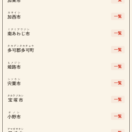
加東市
カサイシ
一覧
加西市
ミナミアワジシ
一覧
南あわじ市
タカグンタカチョウ
一覧
多可郡多可町
ヒメジシ
一覧
姫路市
シソウシ
一覧
宍粟市
タカラヅカシ
一覧
宝塚市
オノシ
一覧
小野市
アマガサキシ