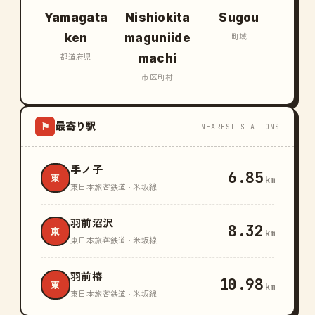
Yamagata
Nishiokita
Sugou
ken
maguniide
町域
machi
都道府県
市区町村
最寄り駅
⚑
NEAREST STATIONS
手ノ子
6.85
東
km
東日本旅客鉄道 · 米坂線
羽前沼沢
8.32
東
km
東日本旅客鉄道 · 米坂線
羽前椿
10.98
東
km
東日本旅客鉄道 · 米坂線