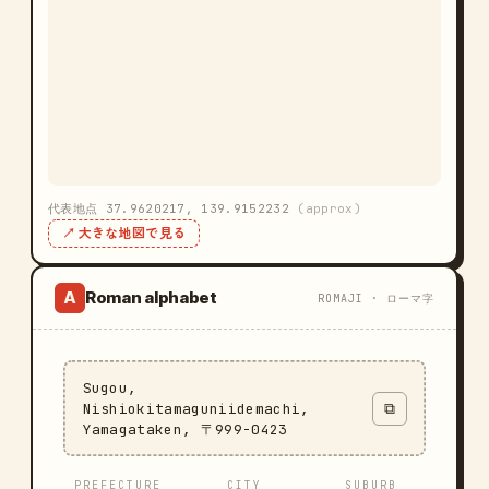
代表地点 37.9620217, 139.9152232
(approx)
↗ 大きな地図で見る
Roman alphabet
A
ROMAJI · ローマ字
Sugou,
Nishiokitamaguniidemachi,
⧉
Yamagataken, 〒999-0423
PREFECTURE
CITY
SUBURB