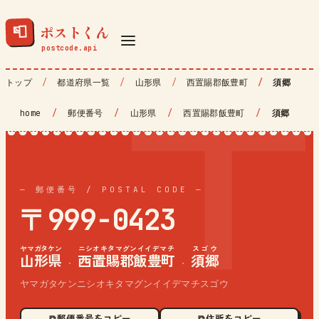
ポストくん
📮
トップ
都道府県一覧
山形県
西置賜郡飯豊町
須郷
home
/
郵便番号
/
山形県
/
西置賜郡飯豊町
/
須郷
— 郵便番号 / POSTAL CODE —
〒999-0423
ヤマガタケン
ニシオキタマグンイイデマチ
スゴウ
山形県
西置賜郡飯豊町
須郷
·
·
ヤマガタケンニシオキタマグンイイデマチスゴウ
⧉ 郵便番号をコピー
⧉ 住所をコピー