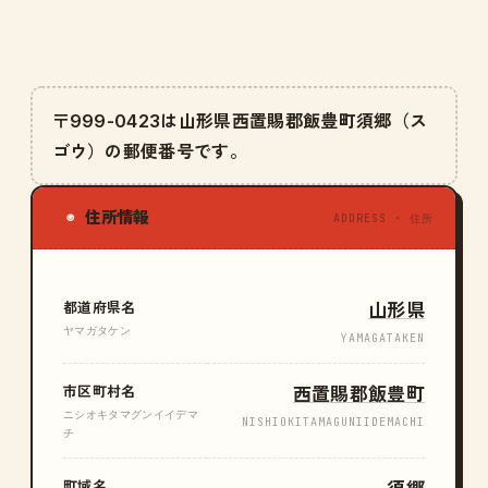
〒999-0423は山形県西置賜郡飯豊町須郷（ス
ゴウ）の郵便番号です。
住所情報
◉
ADDRESS · 住所
都道府県名
山形県
ヤマガタケン
YAMAGATAKEN
市区町村名
西置賜郡飯豊町
ニシオキタマグンイイデマ
NISHIOKITAMAGUNIIDEMACHI
チ
町域名