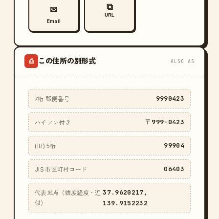
⧉
✉
URL
Email
この住所の別形式
⎙
ALSO AS
9990423
7桁 郵便番号
〒999-0423
ハイフン付き
99904
(旧) 5桁
06403
JIS 市区町村コード
37.9620217,
代表地点（緯度経度・近
139.9152232
似）