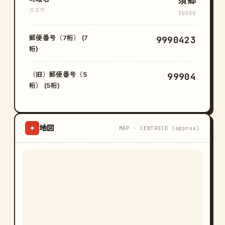
須郷
スゴウ
SUGOU
郵便番号（7桁） (7
9990423
桁)
（旧）郵便番号（5
99904
桁） (5桁)
地図
⌖
MAP · CENTROID (approx)