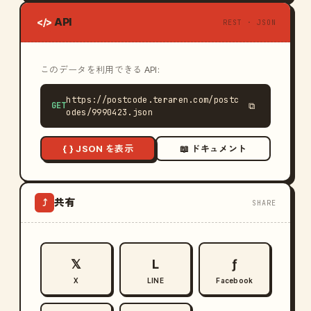
API
</>
REST · JSON
このデータを利用できる API:
https://postcode.teraren.com/postc
GET
⧉
odes/9990423.json
{ } JSON を表示
📖 ドキュメント
共有
⤴
SHARE
𝕏
L
ƒ
X
LINE
Facebook