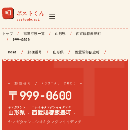
ポストくん
📮
トップ
都道府県一覧
山形県
西置賜郡飯豊町
999-0600
home
/
郵便番号
/
山形県
/
西置賜郡飯豊町
/
— 郵便番号 / POSTAL CODE —
〒999-0600
ヤマガタケン
ニシオキタマグンイイデマチ
山形県
西置賜郡飯豊町
·
·
ヤマガタケンニシオキタマグンイイデマチ