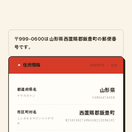
〒999-0600は山形県西置賜郡飯豊町の郵便番
号です。
住所情報
◉
ADDRESS · 住所
都道府県名
山形県
ヤマガタケン
YAMAGATAKEN
市区町村名
西置賜郡飯豊町
ニシオキタマグンイイデマ
NISHIOKITAMAGUNIIDEMACHI
チ