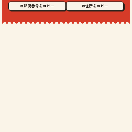
⧉ 郵便番号をコピー
⧉ 住所をコピー