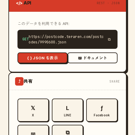
API
</>
REST · JSON
このデータを利用できる API:
https://postcode.teraren.com/postc
GET
⧉
odes/9990600.json
{ } JSON を表示
📖 ドキュメント
共有
⤴
SHARE
𝕏
L
ƒ
X
LINE
Facebook
⧉
✉