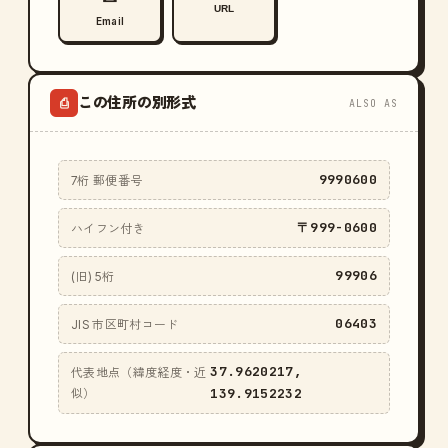
URL
Email
この住所の別形式
⎙
ALSO AS
9990600
7桁 郵便番号
〒999-0600
ハイフン付き
99906
(旧) 5桁
06403
JIS 市区町村コード
37.9620217,
代表地点（緯度経度・近
139.9152232
似）