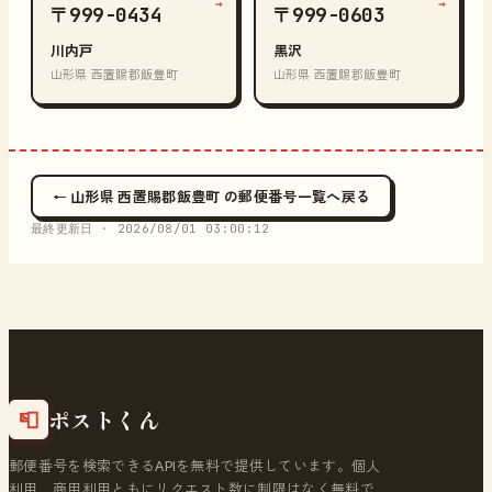
→
→
〒999-0434
〒999-0603
川内戸
黒沢
山形県 西置賜郡飯豊町
山形県 西置賜郡飯豊町
← 山形県 西置賜郡飯豊町 の郵便番号一覧へ戻る
最終更新日 ·
2026/08/01 03:00:12
ポストくん
📮
郵便番号を検索できるAPIを無料で提供しています。個人
利用、商用利用ともにリクエスト数に制限はなく無料で