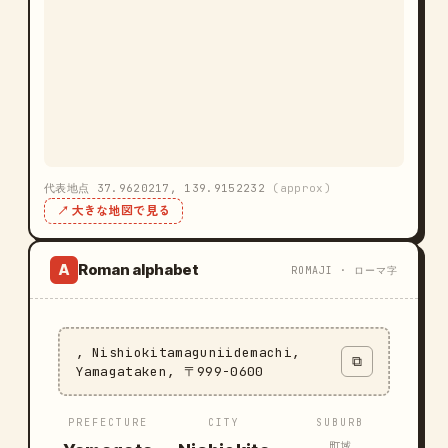
代表地点 37.9620217, 139.9152232
(approx)
↗ 大きな地図で見る
Roman alphabet
A
ROMAJI · ローマ字
, Nishiokitamaguniidemachi,
⧉
Yamagataken, 〒999-0600
PREFECTURE
CITY
SUBURB
町域