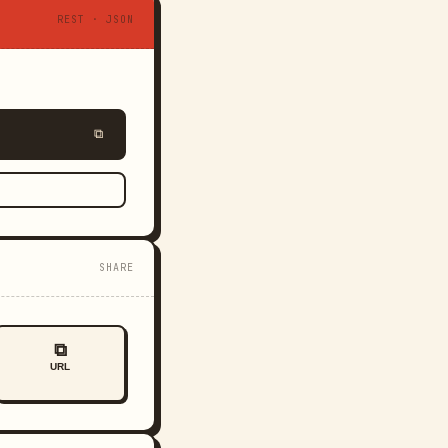
REST · JSON
⧉
SHARE
⧉
URL