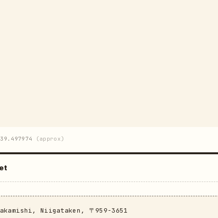
39.497974
(approx)
et
rakamishi, Niigataken, 〒959-3651