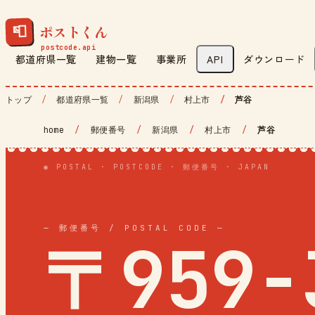
ポストくん
📮
都道府県一覧
建物一覧
事業所
API
ダウンロード
トップ
都道府県一覧
新潟県
村上市
芦谷
home
/
郵便番号
/
新潟県
/
村上市
/
芦谷
◉ POSTAL · POSTCODE · 郵便番号 · JAPAN
— 郵便番号 / POSTAL CODE —
〒959-