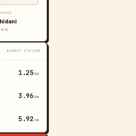
UBURB
hidani
町域
NEAREST STATIONS
1.25
km
3.96
km
5.92
km