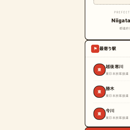
PREFEC
Niigat
都道府
最寄り駅
⚑
越後寒川
東
東日本旅客鉄道 
勝木
東
東日本旅客鉄道 
今川
東
東日本旅客鉄道 