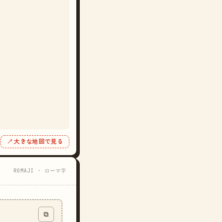
↗ 大きな地図で見る
ROMAJI · ローマ字
⧉