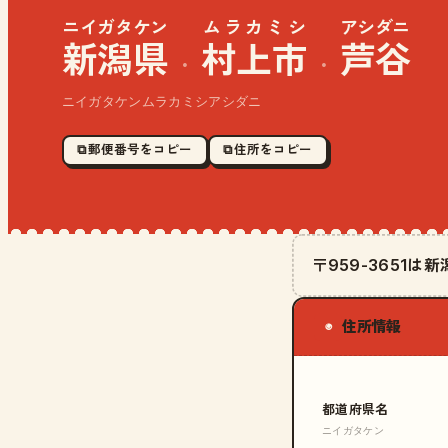
ニイガタケン
ムラカミシ
アシダニ
新潟県
村上市
芦谷
·
·
ニイガタケンムラカミシアシダニ
⧉ 郵便番号をコピー
⧉ 住所をコピー
〒959-3651
住所情報
◉
都道府県名
ニイガタケン