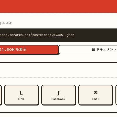
 API:
code.teraren.com/postcodes/9593651.json
{ } JSON を表示
📖 ドキュメント
L
ƒ
✉
LINE
Facebook
Email