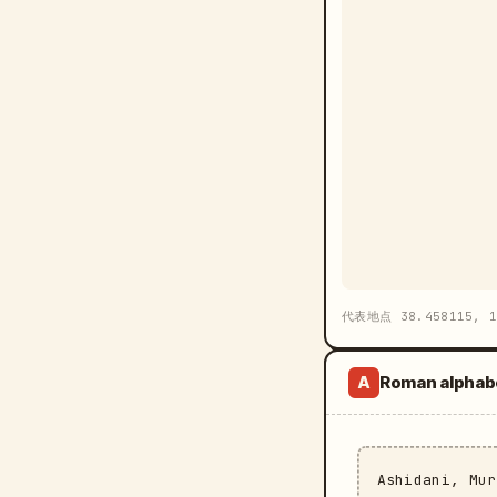
代表地点 38.458115, 1
Roman alphab
A
Ashidani, Mu