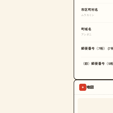
市区町村名
ムラカミシ
町域名
アシダニ
郵便番号（7桁） (7桁
（旧）郵便番号（5桁）
地図
⌖