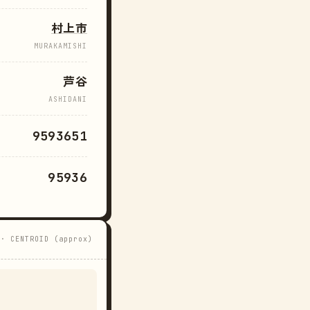
村上市
MURAKAMISHI
芦谷
ASHIDANI
9593651
95936
 · CENTROID (approx)