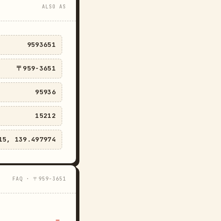
ALSO AS
9593651
〒959-3651
95936
15212
15, 139.497974
FAQ · 〒959-3651