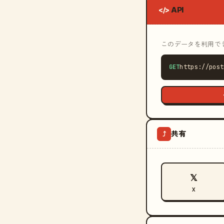
API
</>
このデータを利用できる
GET
https://post
共有
⤴
𝕏
X