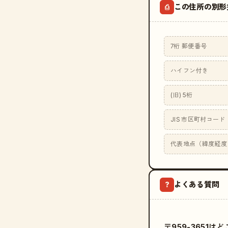
この住所の別形
⎙
7桁 郵便番号
ハイフン付き
(旧) 5桁
JIS 市区町村コード
代表地点（緯度経度
よくある質問
?
〒959-3651