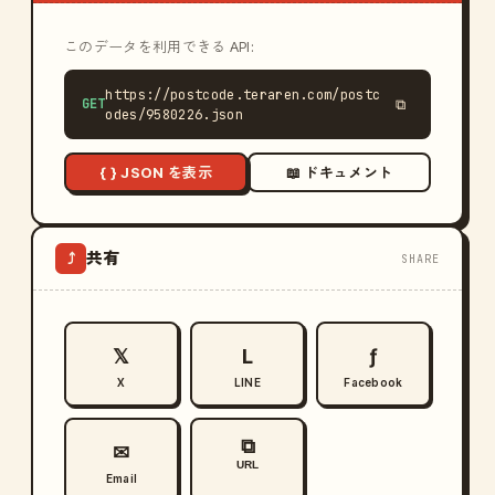
このデータを利用できる API:
https://postcode.teraren.com/postc
GET
⧉
odes/9580226.json
{ } JSON を表示
📖 ドキュメント
共有
⤴
SHARE
𝕏
L
ƒ
X
LINE
Facebook
⧉
✉
URL
Email