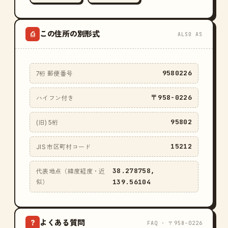
この住所の別形式
⎙
ALSO AS
9580226
7桁 郵便番号
〒958-0226
ハイフン付き
95802
(旧) 5桁
15212
JIS 市区町村コード
38.278758,
代表地点（緯度経度・近
139.56104
似）
よくある質問
?
FAQ · 〒958-0226