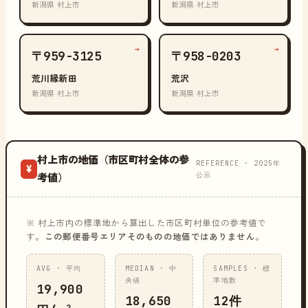
新潟県 村上市
新潟県 村上市
→
→
〒959-3125
〒958-0203
荒川縁新田
荒沢
新潟県 村上市
新潟県 村上市
村上市の地価（市区町村全体の参
REFERENCE · 2025年
¥
公示
考値）
※ 村上市内の標準地から算出した市区町村単位の参考値で
す。
この郵便番号エリアそのものの地価ではありません
。
AVG · 平均
MEDIAN · 中
SAMPLES · 標
央値
準地数
19,900
18,650
12件