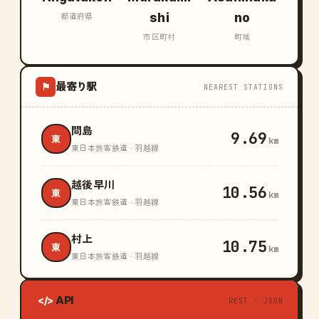
shi
no
都道府県
市区町村
町域
最寄り駅
⚑
NEAREST STATIONS
間島
9.69
東
km
東日本旅客鉄道 · 羽越線
越後早川
10.56
東
km
東日本旅客鉄道 · 羽越線
村上
10.75
東
km
東日本旅客鉄道 · 羽越線
API
</>
REST · JSON