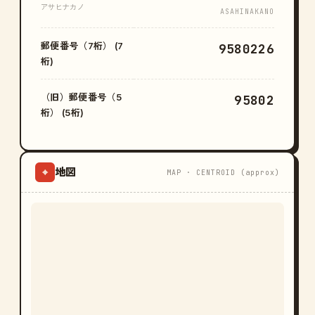
アサヒナカノ
ASAHINAKANO
郵便番号（7桁） (7
9580226
桁)
（旧）郵便番号（5
95802
桁） (5桁)
地図
⌖
MAP · CENTROID (approx)