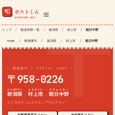
ポストくん
📮
トップ
都道府県一覧
新潟県
村上市
朝日中野
home
/
郵便番号
/
新潟県
/
村上市
/
朝日中野
— 郵便番号 / POSTAL CODE —
〒958-0226
ニイガタケン
ムラカミシ
アサヒナカノ
新潟県
村上市
朝日中野
·
·
ニイガタケンムラカミシアサヒナカノ
⧉ 郵便番号をコピー
⧉ 住所をコピー