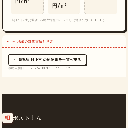
円/m²
円/m²
出典: 国土交通省 不動産情報ライブラリ（地価公示 XCT001）
─ 地価の計算方法と見方
← 新潟県 村上市 の郵便番号一覧へ戻る
最終更新日 ·
2026/08/01 03:00:12
ポストくん
📮