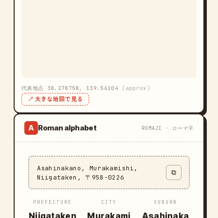
代表地点 38.278758, 139.56104
(approx)
↗ 大きな地図で見る
Roman alphabet
A
ROMAJI · ローマ字
Asahinakano, Murakamishi,
⧉
Niigataken, 〒958-0226
PREFECTURE
CITY
SUBURB
Niigataken
Murakami
Asahinaka