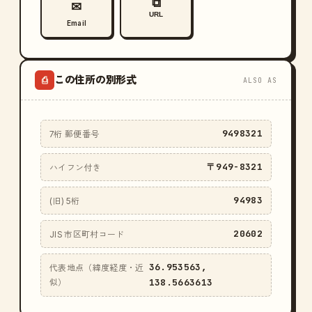
⧉
✉
URL
Email
この住所の別形式
⎙
ALSO AS
9498321
7桁 郵便番号
〒949-8321
ハイフン付き
94983
(旧) 5桁
20602
JIS 市区町村コード
36.953563,
代表地点（緯度経度・近
138.5663613
似）