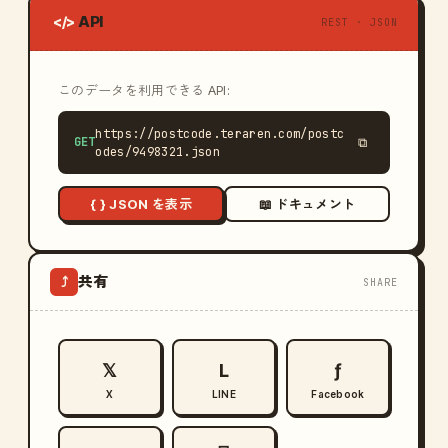
API
</>
REST · JSON
このデータを利用できる API:
https://postcode.teraren.com/postc
GET
⧉
odes/9498321.json
{ } JSON を表示
📖 ドキュメント
共有
⤴
SHARE
𝕏
L
ƒ
X
LINE
Facebook