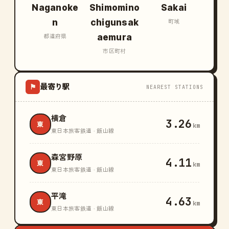
Naganoke
Shimomino
Sakai
n
chigunsak
町域
aemura
都道府県
市区町村
最寄り駅
⚑
NEAREST STATIONS
横倉
3.26
東
km
東日本旅客鉄道 · 飯山線
森宮野原
4.11
東
km
東日本旅客鉄道 · 飯山線
平滝
4.63
東
km
東日本旅客鉄道 · 飯山線