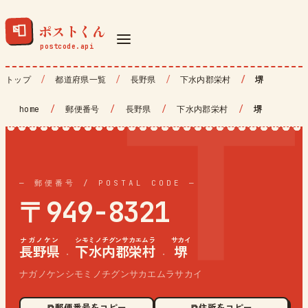
ポストくん
📮
トップ
都道府県一覧
長野県
下水内郡栄村
堺
home
/
郵便番号
/
長野県
/
下水内郡栄村
/
堺
— 郵便番号 / POSTAL CODE —
〒949-8321
ナガノケン
シモミノチグンサカエムラ
サカイ
長野県
下水内郡栄村
堺
·
·
ナガノケンシモミノチグンサカエムラサカイ
⧉ 郵便番号をコピー
⧉ 住所をコピー