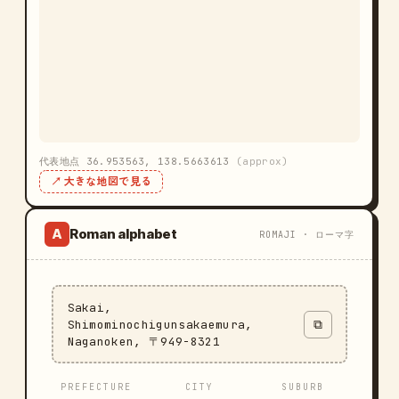
代表地点 36.953563, 138.5663613
(approx)
↗ 大きな地図で見る
Roman alphabet
A
ROMAJI · ローマ字
Sakai,
Shimominochigunsakaemura,
⧉
Naganoken, 〒949-8321
PREFECTURE
CITY
SUBURB