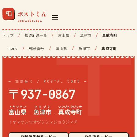
ポストくん
📮
トップ
都道府県一覧
富山県
魚津市
真成寺町
home
/
郵便番号
/
富山県
/
魚津市
/
真成寺町
— 郵便番号 / POSTAL CODE —
〒937-0867
トヤマケン
ウオヅシ
シンジョウジマチ
富山県
魚津市
真成寺町
·
·
トヤマケンウオヅシシンジョウジマチ
⧉ 郵便番号をコピー
⧉ 住所をコピー