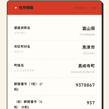
住所情報
◉
ADDRESS · 住所
都道府県名
富山県
トヤマケン
TOYAMAKEN
市区町村名
魚津市
ウオヅシ
UOZUSHI
町域名
真成寺町
シンジョウジマチ
SHINJOUJIMACHI
郵便番号（7桁） (7
9370867
桁)
（旧）郵便番号（5
937
桁） (5桁)