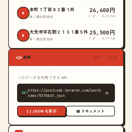
26,600円
本町１丁目８２番１外
¥
/ m² · 0.36 km
第１種住居地域
25,500円
大光寺字石割２１３１番５外
¥
/ m² · 0.77 km
第１種住居地域
API
</>
REST · JSON
このデータを利用できる API:
https://postcode.teraren.com/postc
GET
⧉
odes/9370867.json
{ } JSON を表示
📖 ドキュメント