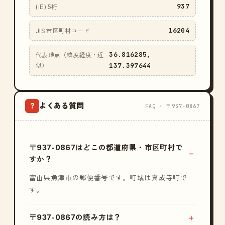
937
(旧) 5桁
16204
JIS 市区町村コード
36.816285,
代表地点（緯度経度・近
137.397644
似）
よくある質問
?
FAQ · 〒937-0867
〒937-0867はどこの都道府県・市区町村で
すか？
富山県魚津市の郵便番号です。町域は真成寺町で
す。
〒937-0867の読み方は？