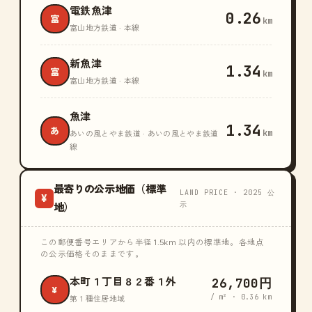
電鉄魚津
0.26
富
km
富山地方鉄道 · 本線
新魚津
1.34
富
km
富山地方鉄道 · 本線
魚津
1.34
あ
km
あいの風とやま鉄道 · あいの風とやま鉄道
線
最寄りの公示地価（標準
LAND PRICE · 2025 公
¥
示
地）
この郵便番号エリアから半径 1.5km 以内の標準地。各地点
の公示価格そのままです。
26,700円
本町１丁目８２番１外
¥
/ m² · 0.36 km
第１種住居地域