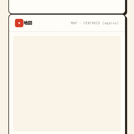
地図
⌖
MAP · CENTROID (approx)