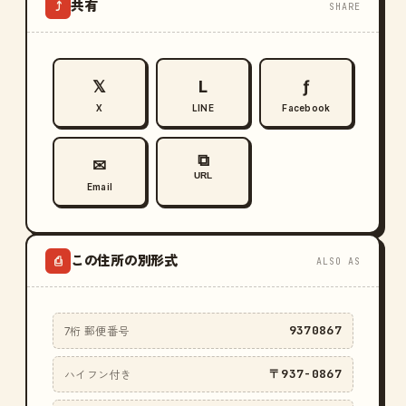
共有
⤴
SHARE
𝕏
L
ƒ
X
LINE
Facebook
⧉
✉
URL
Email
この住所の別形式
⎙
ALSO AS
9370867
7桁 郵便番号
〒937-0867
ハイフン付き