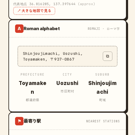
代表地点 36.816285, 137.397644
(approx)
↗ 大きな地図で見る
Roman alphabet
A
ROMAJI · ローマ字
Shinjoujimachi, Uozushi,
⧉
Toyamaken, 〒937-0867
PREFECTURE
CITY
SUBURB
Toyamake
Uozushi
Shinjoujim
n
achi
市区町村
都道府県
町域
最寄り駅
⚑
NEAREST STATIONS