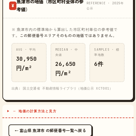
魚津市の地価（市区町村全体の参
REFERENCE · 2025年
¥
公示
考値）
※ 魚津市内の標準地から算出した市区町村単位の参考値で
す。
この郵便番号エリアそのものの地価ではありません
。
AVG · 平均
MEDIAN · 中
SAMPLES · 標
央値
準地数
30,950
26,650
6件
円/m²
円/m²
出典: 国土交通省 不動産情報ライブラリ（地価公示 XCT001）
─ 地価の計算方法と見方
← 富山県 魚津市 の郵便番号一覧へ戻る