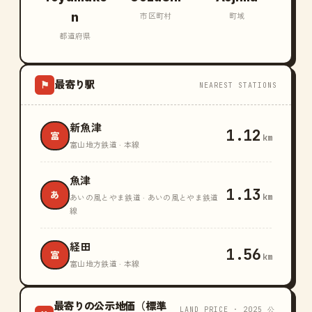
n
市区町村
町域
都道府県
最寄り駅
⚑
NEAREST STATIONS
新魚津
1.12
富
km
富山地方鉄道 · 本線
魚津
1.13
あ
km
あいの風とやま鉄道 · あいの風とやま鉄道
線
経田
1.56
富
km
富山地方鉄道 · 本線
最寄りの公示地価（標準
LAND PRICE · 2025 公