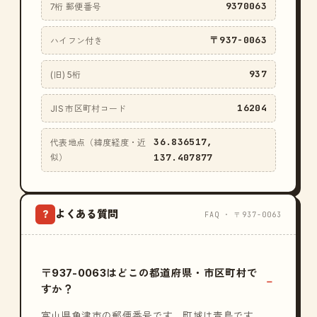
9370063
7桁 郵便番号
〒937-0063
ハイフン付き
937
(旧) 5桁
16204
JIS 市区町村コード
36.836517,
代表地点（緯度経度・近
137.407877
似）
よくある質問
?
FAQ · 〒937-0063
〒937-0063はどこの都道府県・市区町村で
すか？
富山県魚津市の郵便番号です。町域は青島です。