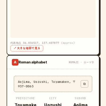
代表地点 36.836517, 137.407877
(approx)
↗ 大きな地図で見る
Roman alphabet
A
ROMAJI · ローマ字
Aojima, Uozushi, Toyamaken, 〒
⧉
937-0063
PREFECTURE
CITY
SUBURB
Toyamake
Uozushi
Aojima