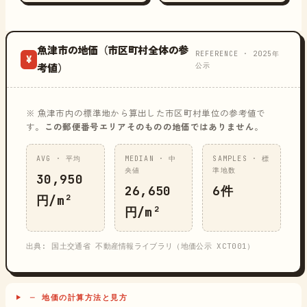
魚津市の地価（市区町村全体の参
REFERENCE · 2025年
¥
公示
考値）
※ 魚津市内の標準地から算出した市区町村単位の参考値で
す。
この郵便番号エリアそのものの地価ではありません
。
AVG · 平均
MEDIAN · 中
SAMPLES · 標
央値
準地数
30,950
26,650
6件
円/m²
円/m²
出典: 国土交通省 不動産情報ライブラリ（地価公示 XCT001）
─ 地価の計算方法と見方