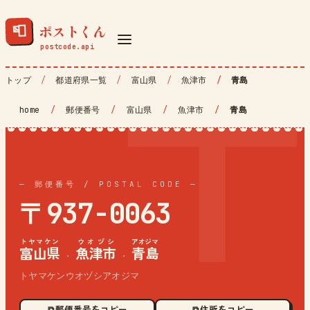
ポストくん
📮
トップ
都道府県一覧
富山県
魚津市
青島
home
/
郵便番号
/
富山県
/
魚津市
/
青島
— 郵便番号 / POSTAL CODE —
〒937-0063
トヤマケン
ウオヅシ
アオジマ
富山県
魚津市
青島
·
·
トヤマケンウオヅシアオジマ
⧉ 郵便番号をコピー
⧉ 住所をコピー