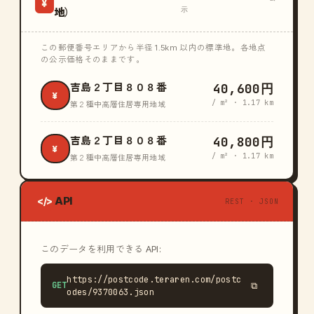
¥
示
地）
この郵便番号エリアから半径 1.5km 以内の標準地。各地点
の公示価格そのままです。
40,600円
吉島２丁目８０８番
¥
/ m² · 1.17 km
第２種中高層住居専用地域
40,800円
吉島２丁目８０８番
¥
/ m² · 1.17 km
第２種中高層住居専用地域
API
</>
REST · JSON
このデータを利用できる API:
https://postcode.teraren.com/postc
GET
⧉
odes/9370063.json