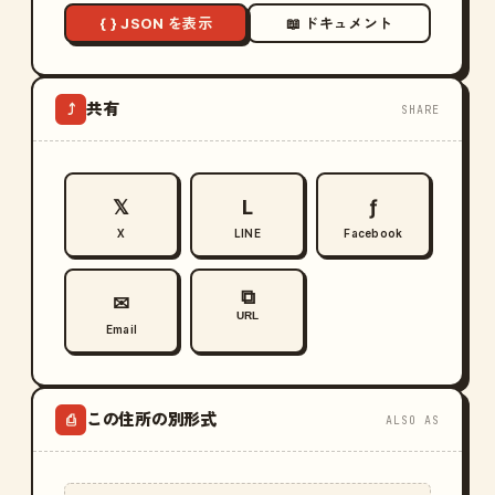
{ } JSON を表示
📖 ドキュメント
共有
⤴
SHARE
𝕏
L
ƒ
X
LINE
Facebook
⧉
✉
URL
Email
この住所の別形式
⎙
ALSO AS