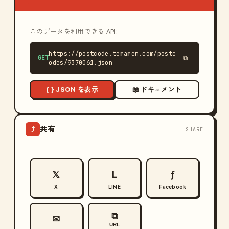
このデータを利用できる API:
https://postcode.teraren.com/postc
GET
⧉
odes/9370061.json
{ } JSON を表示
📖 ドキュメント
共有
⤴
SHARE
𝕏
L
ƒ
X
LINE
Facebook
⧉
✉
URL