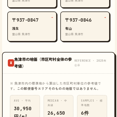
富山県 魚津市
富山県 魚津市
→
→
〒937-0847
〒937-0846
浅生
有山
富山県 魚津市
富山県 魚津市
魚津市の地価（市区町村全体の参
REFERENCE · 2025年
¥
公示
考値）
※ 魚津市内の標準地から算出した市区町村単位の参考値で
す。
この郵便番号エリアそのものの地価ではありません
。
AVG · 平均
MEDIAN · 中
SAMPLES · 標
央値
準地数
30,950
26,650
6件
円/m²