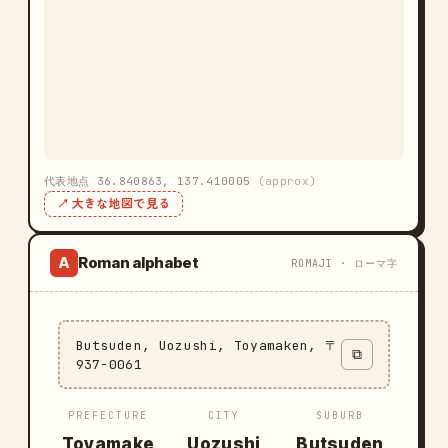
代表地点 36.840863, 137.410005
(approx)
↗ 大きな地図で見る
Roman alphabet
A
ROMAJI · ローマ字
Butsuden, Uozushi, Toyamaken, 〒
⧉
937-0061
PREFECTURE
CITY
SUBURB
Toyamake
Uozushi
Butsuden