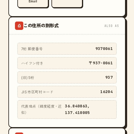
Email
この住所の別形式
⎙
ALSO AS
9370061
7桁 郵便番号
〒937-0061
ハイフン付き
937
(旧) 5桁
16204
JIS 市区町村コード
36.840863,
代表地点（緯度経度・近
137.410005
似）