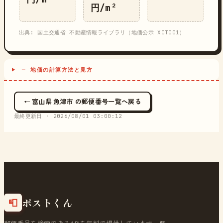
円/m²
出典: 国土交通省 不動産情報ライブラリ（地価公示 XCT001）
─ 地価の計算方法と見方
← 富山県 魚津市 の郵便番号一覧へ戻る
最終更新日 ·
2026/08/01 03:00:12
ポストくん
📮