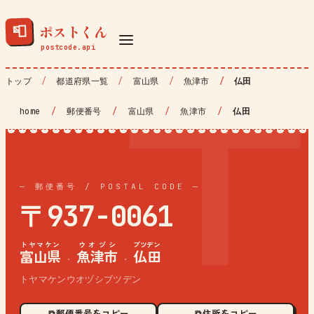
ポストくん
📮
トップ
都道府県一覧
富山県
魚津市
仏田
home
/
郵便番号
/
富山県
/
魚津市
/
仏田
— 郵便番号 / POSTAL CODE —
〒937-0061
トヤマケン
ウオヅシ
ブツデン
富山県
魚津市
仏田
·
·
トヤマケンウオヅシブツデン
⧉ 郵便番号をコピー
⧉ 住所をコピー