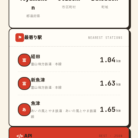
n
市区町村
町域
都道府県
最寄り駅
⚑
NEAREST STATIONS
経田
1.04
富
km
富山地方鉄道 · 本線
新魚津
1.63
富
km
富山地方鉄道 · 本線
魚津
1.65
あ
km
あいの風とやま鉄道 · あいの風とやま鉄道
線
API
</>
REST · JSON