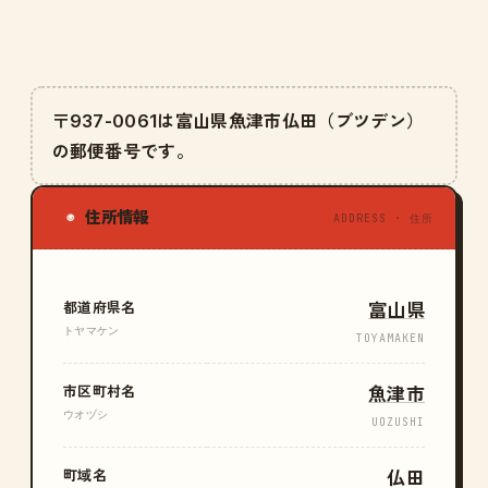
〒937-0061は富山県魚津市仏田（ブツデン）
の郵便番号です。
住所情報
◉
ADDRESS · 住所
都道府県名
富山県
トヤマケン
TOYAMAKEN
市区町村名
魚津市
ウオヅシ
UOZUSHI
町域名
仏田