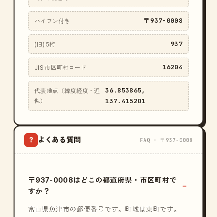
〒937-0008
ハイフン付き
937
(旧) 5桁
16204
JIS 市区町村コード
36.853865,
代表地点（緯度経度・近
137.415201
似）
よくある質問
?
FAQ · 〒937-0008
〒937-0008はどこの都道府県・市区町村で
すか？
富山県魚津市の郵便番号です。町域は東町です。