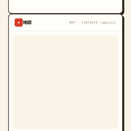
地図
⌖
MAP · CENTROID (approx)