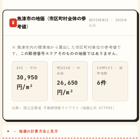
魚津市の地価（市区町村全体の参
REFERENCE · 2025年
¥
公示
考値）
※ 魚津市内の標準地から算出した市区町村単位の参考値で
す。
この郵便番号エリアそのものの地価ではありません
。
AVG · 平均
MEDIAN · 中
SAMPLES · 標
央値
準地数
30,950
26,650
6件
円/m²
円/m²
出典: 国土交通省 不動産情報ライブラリ（地価公示 XCT001）
─ 地価の計算方法と見方