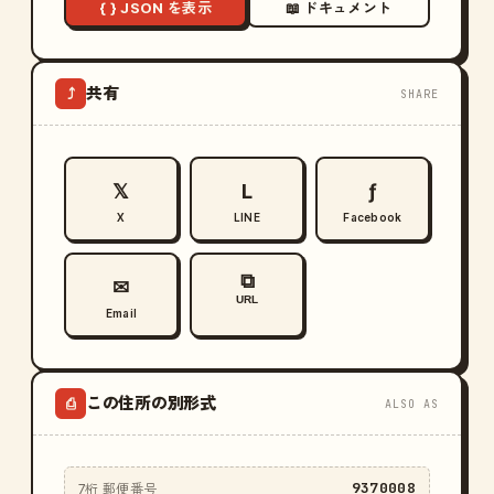
{ } JSON を表示
📖 ドキュメント
共有
⤴
SHARE
𝕏
L
ƒ
X
LINE
Facebook
⧉
✉
URL
Email
この住所の別形式
⎙
ALSO AS
9370008
7桁 郵便番号