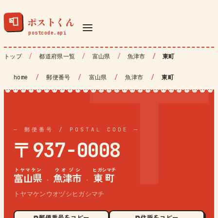
ポストくん
📮
トップ
都道府県一覧
富山県
魚津市
東町
home
/
郵便番号
/
富山県
/
魚津市
/
東町
— 郵便番号 / POSTAL CODE —
〒937-0008
トヤマケン
ウオヅシ
ヒガシマチ
富山県
魚津市
東町
·
·
トヤマケンウオヅシヒガシマチ
⧉ 郵便番号をコピー
⧉ 住所をコピー