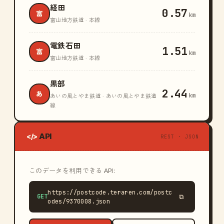
経田
0.57
富
km
富山地方鉄道 · 本線
電鉄石田
1.51
富
km
富山地方鉄道 · 本線
黒部
2.44
あ
km
あいの風とやま鉄道 · あいの風とやま鉄道
線
API
</>
REST · JSON
このデータを利用できる API:
https://postcode.teraren.com/postc
GET
⧉
odes/9370008.json