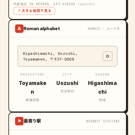
代表地点 36.853865, 137.415201
(approx)
↗ 大きな地図で見る
Roman alphabet
A
ROMAJI · ローマ字
Higashimachi, Uozushi,
⧉
Toyamaken, 〒937-0008
PREFECTURE
CITY
SUBURB
Toyamake
Uozushi
Higashima
n
chi
市区町村
都道府県
町域
最寄り駅
⚑
NEAREST STATIONS