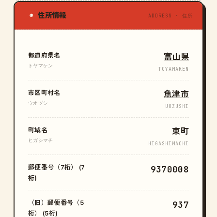
住所情報
◉
ADDRESS · 住所
都道府県名
富山県
トヤマケン
TOYAMAKEN
市区町村名
魚津市
ウオヅシ
UOZUSHI
町域名
東町
ヒガシマチ
HIGASHIMACHI
郵便番号（7桁） (7
9370008
桁)
（旧）郵便番号（5
937
桁） (5桁)