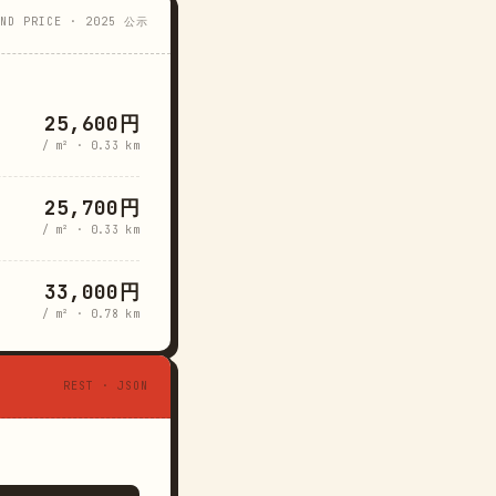
AND PRICE · 2025 公示
25,600円
/ m² · 0.33 km
25,700円
/ m² · 0.33 km
33,000円
/ m² · 0.78 km
REST · JSON