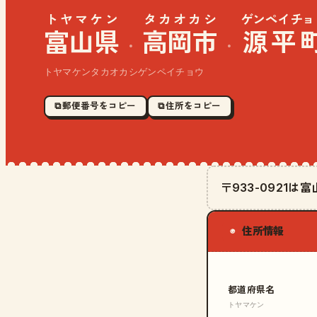
トヤマケン
タカオカシ
ゲンペイチョ
富山県
高岡市
源平
·
·
トヤマケンタカオカシゲンペイチョウ
⧉ 郵便番号をコピー
⧉ 住所をコピー
〒933-0921
住所情報
◉
都道府県名
トヤマケン