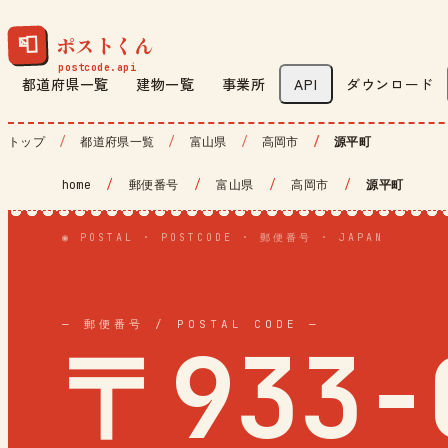
ポストくん
📮
都道府県一覧
建物一覧
事業所
API
ダウンロード
トップ
都道府県一覧
富山県
高岡市
源平町
home
/
郵便番号
/
富山県
/
高岡市
/
源平町
◉ POSTAL · POSTCODE · 郵便番号 · JAPAN
— 郵便番号 / POSTAL CODE —
〒933-