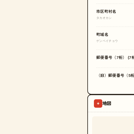
市区町村名
タカオカシ
町域名
ゲンペイチョウ
郵便番号（7桁） (7桁
（旧）郵便番号（5桁）
地図
⌖