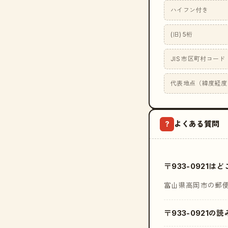
ハイフン付き
(旧) 5桁
JIS 市区町村コード
代表地点（緯度経度
よくある質問
?
〒933-0921
富山県高岡市の郵
〒933-0921の