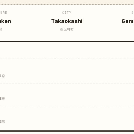
TURE
CITY
S
aken
Takaokashi
Gem
県
市区町村
道線
道線
道線