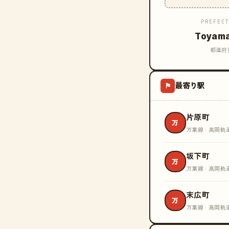
PREFEC
Toyam
都道府
最寄り駅
⚑
片原町
万
万葉線 · 高岡軌
坂下町
万
万葉線 · 高岡軌
末広町
万
万葉線 · 高岡軌