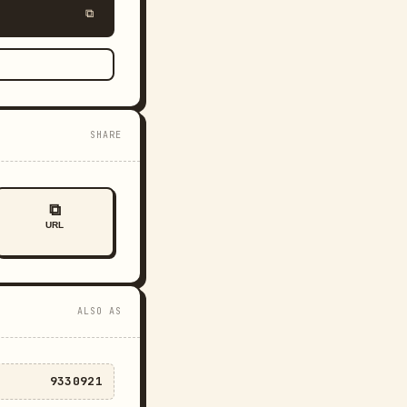
⧉
SHARE
⧉
URL
ALSO AS
9330921