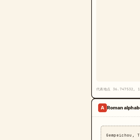
代表地点 36.747532, 1
Roman alphab
A
Gempeichou, 