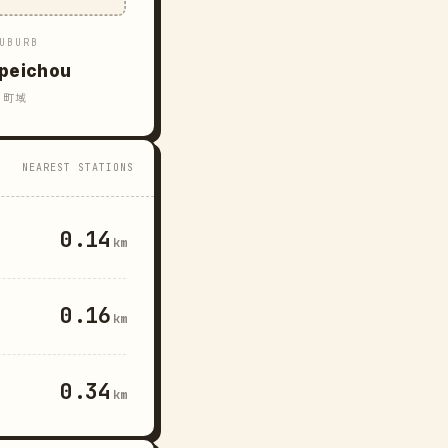
UBURB
peichou
町域
NEAREST STATIONS
0.14
km
0.16
km
0.34
km