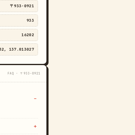
〒933-0921
933
16202
32, 137.013027
FAQ · 〒933-0921