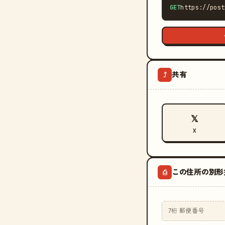
GET
https://post
共有
⤴
𝕏
X
この住所の別形
⎙
7桁 郵便番号