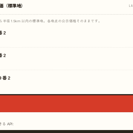
価（標準地）
L
半径 1.5km 以内の標準地。各地点の公示価格そのままです。
番２
番２
９番２
 API: