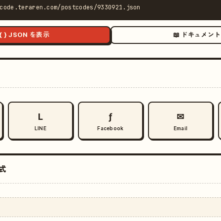
code.teraren.com/postcodes/9330921.json
{ } JSON を表示
📖 ドキュメント
L
ƒ
✉
LINE
Facebook
Email
式