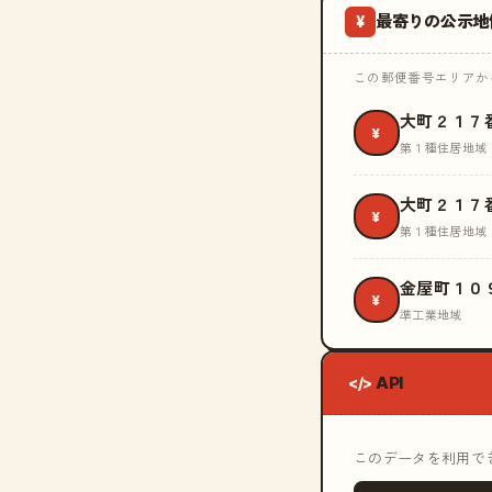
最寄りの公示地
¥
この郵便番号エリアから
大町２１７
¥
第１種住居地域
大町２１７
¥
第１種住居地域
金屋町１０
¥
準工業地域
API
</>
このデータを利用できる