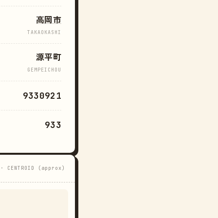
高岡市
TAKAOKASHI
源平町
GEMPEICHOU
9330921
933
 · CENTROID (approx)