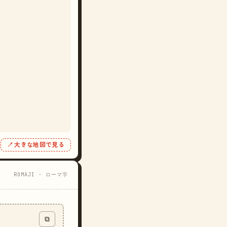
↗ 大きな地図で見る
ROMAJI · ローマ字
⧉