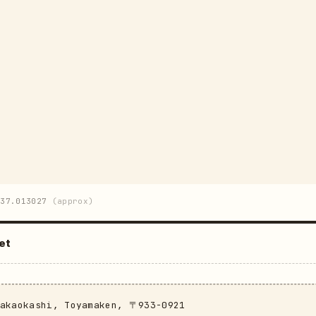
37.013027
(approx)
et
Takaokashi, Toyamaken, 〒933-0921