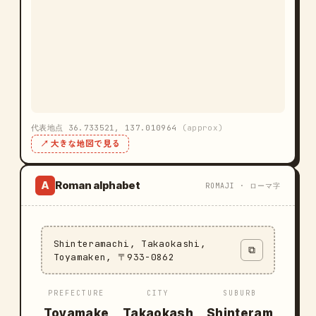
代表地点 36.733521, 137.010964
(approx)
↗ 大きな地図で見る
Roman alphabet
A
ROMAJI · ローマ字
Shinteramachi, Takaokashi,
⧉
Toyamaken, 〒933-0862
PREFECTURE
CITY
SUBURB
Toyamake
Takaokash
Shinteram