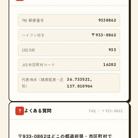
9330862
7桁 郵便番号
〒933-0862
ハイフン付き
933
(旧) 5桁
16202
JIS 市区町村コード
36.733521,
代表地点（緯度経度・近
137.010964
似）
よくある質問
?
FAQ · 〒933-0862
〒933-0862はどこの都道府県・市区町村で