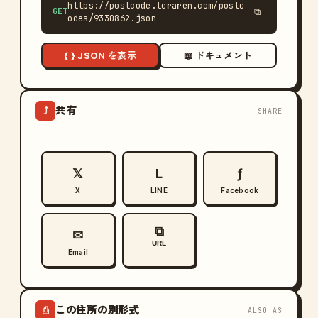
https://postcode.teraren.com/postc
GET
⧉
odes/9330862.json
{ } JSON を表示
📖 ドキュメント
共有
⤴
SHARE
𝕏
L
ƒ
X
LINE
Facebook
⧉
✉
URL
Email
この住所の別形式
⎙
ALSO AS