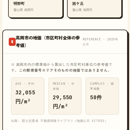
明野町
旭ケ丘
富山県 高岡市
富山県 高岡市
高岡市の地価（市区町村全体の参
REFERENCE · 2025年
¥
公示
考値）
※ 高岡市内の標準地から算出した市区町村単位の参考値で
す。
この郵便番号エリアそのものの地価ではありません
。
AVG · 平均
MEDIAN · 中
SAMPLES · 標
央値
準地数
32,055
29,550
58件
円/m²
円/m²
出典: 国土交通省 不動産情報ライブラリ（地価公示 XCT001）