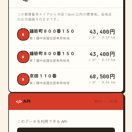
この郵便番号エリアから半径 1.5km 以内の標準地。各地点
の公示価格そのままです。
43,400円
鐘紡町８００番１５０
¥
/ m² · 0.39 km
第１種中高層住居専用地域
43,400円
鐘紡町８００番１５０
¥
/ m² · 0.39 km
第１種中高層住居専用地域
68,500円
京田１１０番
¥
/ m² · 0.66 km
第２種中高層住居専用地域
API
</>
REST · JSON
このデータを利用できる API: