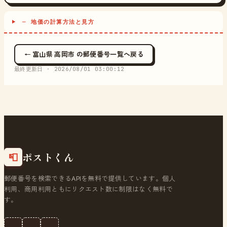
─ 地価の計算方法と見方
← 富山県 高岡市 の郵便番号一覧へ戻る
最終更新日 ·
2026/08/01 03:00:12
ポストくん
📮
郵便番号を検索できるAPIを無料で提供しています。個人
利用、商用利用ともにリクエスト数に制限はなく無料で
す。