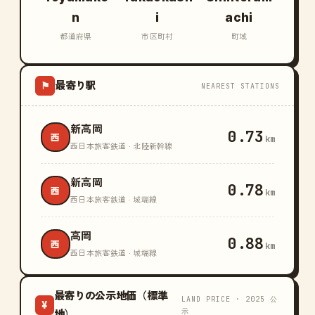
n
i
achi
都道府県
市区町村
町域
最寄り駅
⚑
NEAREST STATIONS
新高岡
0.73
西
km
西日本旅客鉄道 · 北陸新幹線
新高岡
0.78
西
km
西日本旅客鉄道 · 城端線
高岡
0.88
西
km
西日本旅客鉄道 · 城端線
最寄りの公示地価（標準
LAND PRICE · 2025 公
¥
示
地）