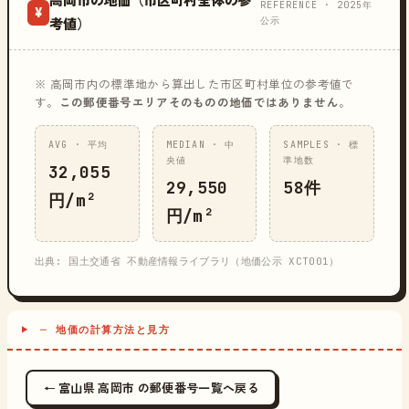
高岡市の地価（市区町村全体の参
REFERENCE · 2025年
¥
公示
考値）
※ 高岡市内の標準地から算出した市区町村単位の参考値で
す。
この郵便番号エリアそのものの地価ではありません
。
AVG · 平均
MEDIAN · 中
SAMPLES · 標
央値
準地数
32,055
29,550
58件
円/m²
円/m²
出典: 国土交通省 不動産情報ライブラリ（地価公示 XCT001）
─ 地価の計算方法と見方
← 富山県 高岡市 の郵便番号一覧へ戻る