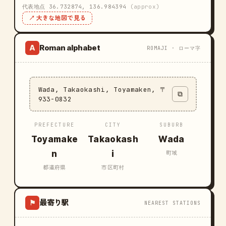
代表地点 36.732874, 136.984394
(approx)
↗ 大きな地図で見る
Roman alphabet
A
ROMAJI · ローマ字
Wada, Takaokashi, Toyamaken, 〒
⧉
933-0832
PREFECTURE
CITY
SUBURB
Toyamake
Takaokash
Wada
n
i
町域
都道府県
市区町村
最寄り駅
⚑
NEAREST STATIONS