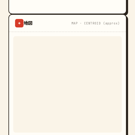
地図
⌖
MAP · CENTROID (approx)