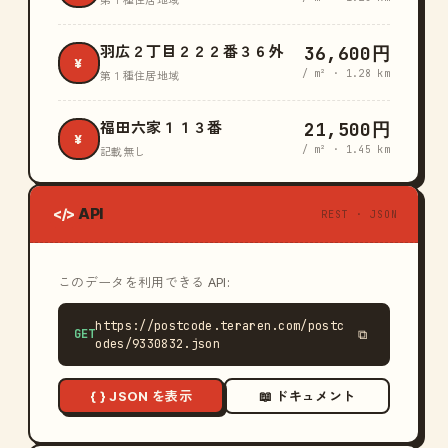
第１種住居地域
36,600円
羽広２丁目２２２番３６外
¥
/ m² · 1.28 km
第１種住居地域
21,500円
福田六家１１３番
¥
/ m² · 1.45 km
記載無し
API
</>
REST · JSON
このデータを利用できる API:
https://postcode.teraren.com/postc
GET
⧉
odes/9330832.json
{ } JSON を表示
📖 ドキュメント