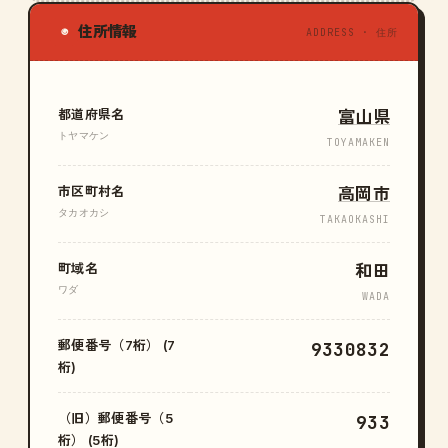
住所情報
◉
ADDRESS · 住所
都道府県名
富山県
トヤマケン
TOYAMAKEN
市区町村名
高岡市
タカオカシ
TAKAOKASHI
町域名
和田
ワダ
WADA
郵便番号（7桁） (7
9330832
桁)
（旧）郵便番号（5
933
桁） (5桁)