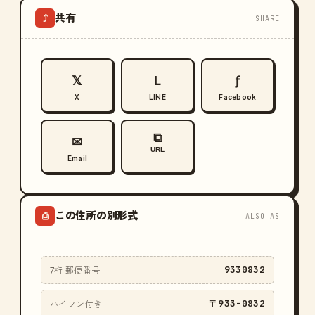
共有
⤴
SHARE
𝕏
L
ƒ
X
LINE
Facebook
⧉
✉
URL
Email
この住所の別形式
⎙
ALSO AS
9330832
7桁 郵便番号
〒933-0832
ハイフン付き