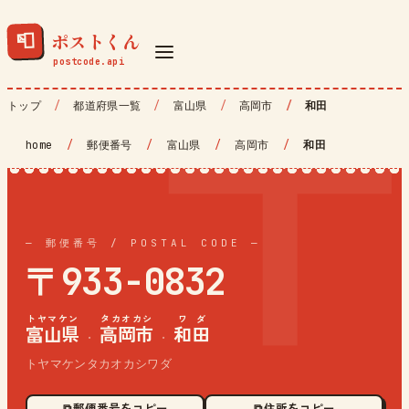
ポストくん
📮
トップ
都道府県一覧
富山県
高岡市
和田
home
/
郵便番号
/
富山県
/
高岡市
/
和田
— 郵便番号 / POSTAL CODE —
〒933-0832
トヤマケン
タカオカシ
ワダ
富山県
高岡市
和田
·
·
トヤマケンタカオカシワダ
⧉ 郵便番号をコピー
⧉ 住所をコピー