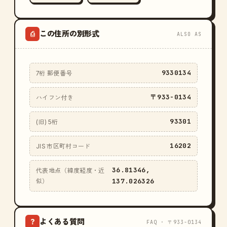
この住所の別形式
⎙
ALSO AS
9330134
7桁 郵便番号
〒933-0134
ハイフン付き
93301
(旧) 5桁
16202
JIS 市区町村コード
36.81346,
代表地点（緯度経度・近
137.026326
似）
よくある質問
?
FAQ · 〒933-0134