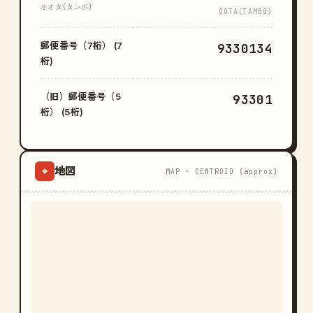
オオタ(タンボ)
OOTA(TAMBO)
郵便番号（7桁） (7
9330134
桁)
（旧）郵便番号（5
93301
桁） (5桁)
地図
⌖
MAP · CENTROID (approx)