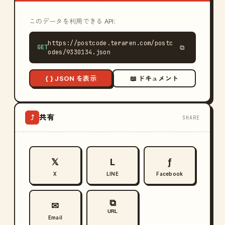
このデータを利用できる API:
https://postcode.teraren.com/postc
GET
⧉
odes/9330134.json
{ } JSON を表示
📖 ドキュメント
共有
⤴
SHARE
𝕏
L
ƒ
X
LINE
Facebook
⧉
✉
URL
Email