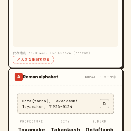
代表地点 36.81346, 137.026326
(approx)
↗ 大きな地図で見る
Roman alphabet
A
ROMAJI · ローマ字
Oota(tambo), Takaokashi,
⧉
Toyamaken, 〒933-0134
PREFECTURE
CITY
SUBURB
Toyamake
Takaokash
Oota(tamb