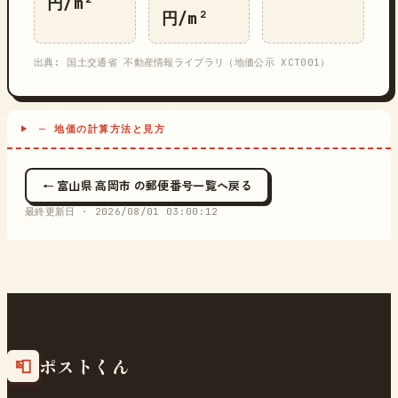
円/m²
円/m²
出典: 国土交通省 不動産情報ライブラリ（地価公示 XCT001）
─ 地価の計算方法と見方
← 富山県 高岡市 の郵便番号一覧へ戻る
最終更新日 ·
2026/08/01 03:00:12
ポストくん
📮