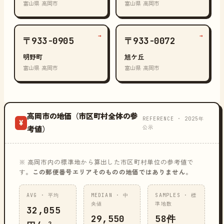
富山県 高岡市
富山県 高岡市
→
→
〒933-0905
〒933-0072
明野町
旭ケ丘
富山県 高岡市
富山県 高岡市
高岡市の地価（市区町村全体の参
REFERENCE · 2025年
¥
公示
考値）
※ 高岡市内の標準地から算出した市区町村単位の参考値で
す。
この郵便番号エリアそのものの地価ではありません
。
AVG · 平均
MEDIAN · 中
SAMPLES · 標
央値
準地数
32,055
29,550
58件