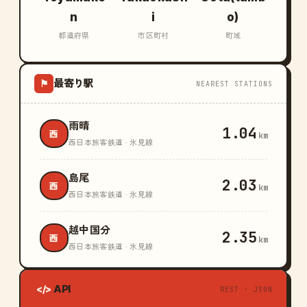
n
i
o)
都道府県
市区町村
町域
最寄り駅
⚑
NEAREST STATIONS
雨晴
1.04
西
km
西日本旅客鉄道 · 氷見線
島尾
2.03
西
km
西日本旅客鉄道 · 氷見線
越中国分
2.35
西
km
西日本旅客鉄道 · 氷見線
API
</>
REST · JSON