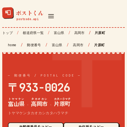
ポストくん
📮
トップ
都道府県一覧
富山県
高岡市
片原町
home
/
郵便番号
/
富山県
/
高岡市
/
片原町
— 郵便番号 / POSTAL CODE —
〒933-0026
トヤマケン
タカオカシ
カタハラマチ
富山県
高岡市
片原町
·
·
トヤマケンタカオカシカタハラマチ
⧉ 郵便番号をコピー
⧉ 住所をコピー