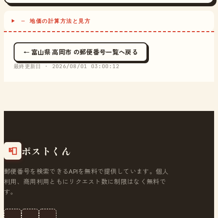
─ 地価の計算方法と見方
← 富山県 高岡市 の郵便番号一覧へ戻る
最終更新日 ·
2026/08/01 03:00:12
ポストくん
📮
郵便番号を検索できるAPIを無料で提供しています。個人
利用、商用利用ともにリクエスト数に制限はなく無料で
す。