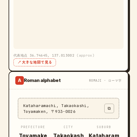
代表地点 36.74645, 137.013002
(approx)
↗ 大きな地図で見る
Roman alphabet
A
ROMAJI · ローマ字
Kataharamachi, Takaokashi,
⧉
Toyamaken, 〒933-0026
PREFECTURE
CITY
SUBURB
Toyamake
Takaokash
Kataharam