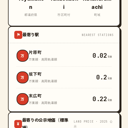
n
i
achi
都道府県
市区町村
町域
最寄り駅
⚑
NEAREST STATIONS
片原町
0.02
万
km
万葉線 · 高岡軌道線
坂下町
0.2
万
km
万葉線 · 高岡軌道線
末広町
0.22
万
km
万葉線 · 高岡軌道線
最寄りの公示地価（標準
LAND PRICE · 2025 公
¥
示
地）