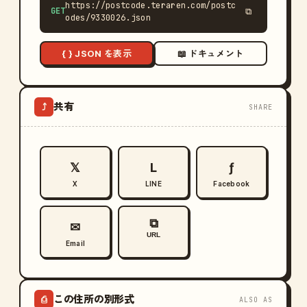
https://postcode.teraren.com/postc
GET
⧉
odes/9330026.json
{ } JSON を表示
📖 ドキュメント
共有
⤴
SHARE
𝕏
L
ƒ
X
LINE
Facebook
⧉
✉
URL
Email
この住所の別形式
⎙
ALSO AS