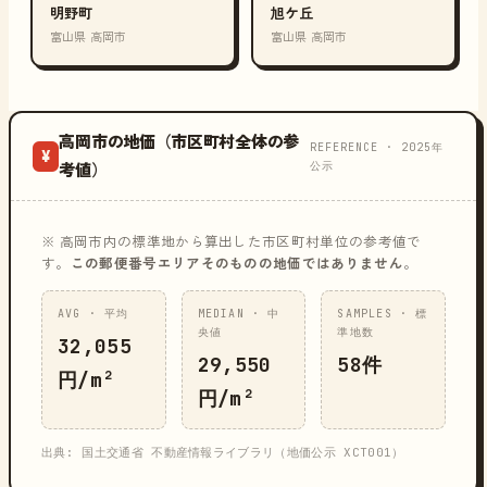
明野町
旭ケ丘
富山県 高岡市
富山県 高岡市
高岡市の地価（市区町村全体の参
REFERENCE · 2025年
¥
公示
考値）
※ 高岡市内の標準地から算出した市区町村単位の参考値で
す。
この郵便番号エリアそのものの地価ではありません
。
AVG · 平均
MEDIAN · 中
SAMPLES · 標
央値
準地数
32,055
29,550
58件
円/m²
円/m²
出典: 国土交通省 不動産情報ライブラリ（地価公示 XCT001）