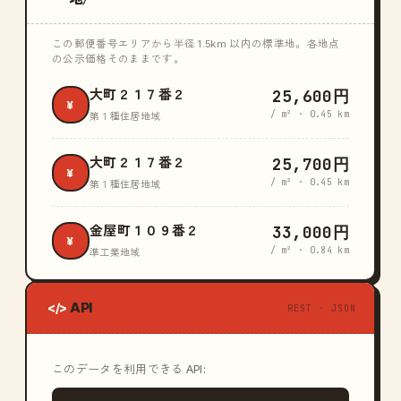
この郵便番号エリアから半径 1.5km 以内の標準地。各地点
の公示価格そのままです。
25,600円
大町２１７番２
¥
/ m² · 0.45 km
第１種住居地域
25,700円
大町２１７番２
¥
/ m² · 0.45 km
第１種住居地域
33,000円
金屋町１０９番２
¥
/ m² · 0.84 km
準工業地域
API
</>
REST · JSON
このデータを利用できる API: