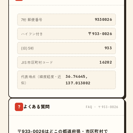
9330026
7桁 郵便番号
〒933-0026
ハイフン付き
933
(旧) 5桁
16202
JIS 市区町村コード
36.74645,
代表地点（緯度経度・近
137.013002
似）
よくある質問
?
FAQ · 〒933-0026
〒933-0026はどこの都道府県・市区町村で